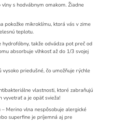
no vlny s hodvábnym omakom. Žiadne
na pokožke mikroklímu, ktorá vás v zime
elesnú teplotu.
e hydrofóbny, takže odvádza pot preč od
čomu absorbuje vlhkosť až do 1/3 svojej
sú vysoko priedušné, čo umožňuje rýchle
ibakteriálne vlastnosti, ktoré zabraňujú
n vyvetrať a je opäť svieža!
 – Merino vlna nespôsobuje alergické
ebo superfine je príjemná aj pre