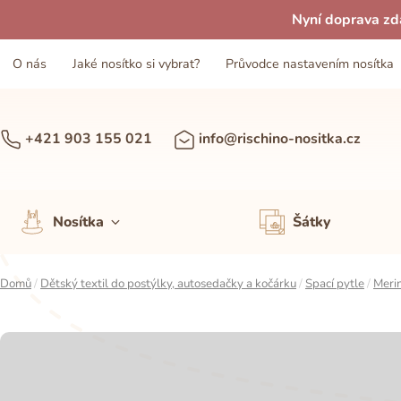
Nyní doprava zd
O nás
Jaké nosítko si vybrat?
Průvodce nastavením nosítka
+421 903 155 021
info@rischino-nositka.cz
Nosítka
Šátky
Domů
/
Dětský textil do postýlky, autosedačky a kočárku
/
Spací pytle
/
Merin