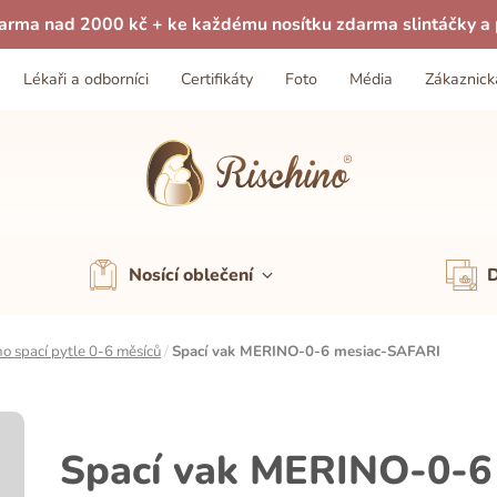
arma nad 2000 kč + ke každému nosítku zdarma slintáčky a p
Lékaři a odborníci
Certifikáty
Foto
Média
Zákaznick
Nosící oblečení
D
o spací pytle 0-6 měsíců
/
Spací vak MERINO-0-6 mesiac-SAFARI
Spací vak MERINO-0-6