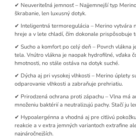
✔
Neuveriteľná jemnosť – Najjemnejší typ Meri
škrabanie, len luxusný dotyk.
✔
Inteligentná termoregulácia – Merino vytvára 
hreje a v lete chladí, čím dokonale prispôsobuje t
✔
Sucho a komfort po celý deň – Povrch vlákna j
tela. Vnútro vlákna je naopak hydrofilné, vďaka 
hmotnosti, no stále ostáva na dotyk suché.
✔
Dýcha aj pri vysokej vlhkosti – Merino úplety 
odparovanie vlhkosti a zabraňuje prehriatiu.
✔
Prirodzená ochrana proti zápachu – Vlna má ant
množeniu baktérií a neutralizujú pachy. Stačí ju le
✔
Hypoalergénna a vhodná aj pre citlivú pokožku
reakcie a v extra jemných variantoch extrafine al
najnáročnejších.