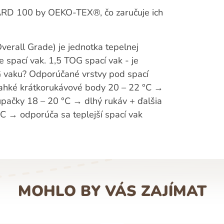
DARD 100 by OEKO-TEX®, čo zaručuje ich
erall Grade) je jednotka tepelnej
de spací vak. 1,5 TOG spací vak - je
OG vaku? Odporúčané vrstvy pod spací
 ľahké krátkorukávové body 20 – 22 °C →
upačky 18 – 20 °C → dlhý rukáv + ďalšia
°C → odporúča sa teplejší spací vak
MOHLO BY VÁS ZAJÍMAT