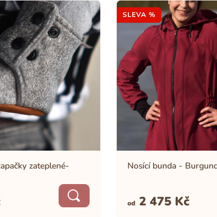
SLEVA %
capačky zateplené-
Nosící bunda - Burgun
č
2 475
Kč
od