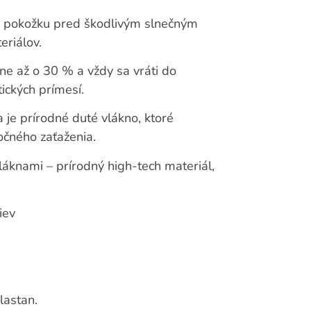
i pokožku pred škodlivým slnečným
eriálov.
hne až o 30 % a vždy sa vráti do
ických prímesí.
 je prírodné duté vlákno, ktoré
očného zaťaženia.
láknami – prírodný high-tech materiál,
iev
lastan.