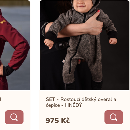
d
SET - Rostoucí dětský overal a
čepice - HNĚDÝ
975
Kč