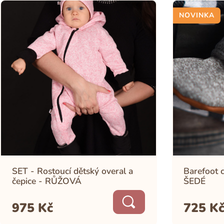
NOVINKA
SET - Rostoucí dětský overal a
Barefoot 
čepice - RŮŽOVÁ
ŠEDÉ
975
Kč
725
K