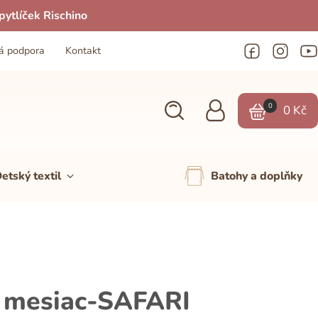
ytlíček Rischino
á podpora
Kontakt
0
0
Kč
etský textil
Batohy a doplňky
 mesiac-SAFARI