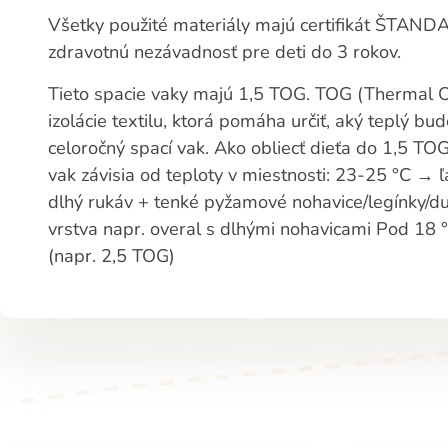
Všetky použité materiály majú certifikát ŠTAN
zdravotnú nezávadnosť pre deti do 3 rokov.
Tieto spacie vaky majú 1,5 TOG. TOG (Thermal Ov
izolácie textilu, ktorá pomáha určiť, aký teplý bu
celoročný spací vak. Ako obliecť dieťa do 1,5 T
vak závisia od teploty v miestnosti: 23-25 °C →
dlhý rukáv + tenké pyžamové nohavice/legínky/d
vrstva napr. overal s dlhými nohavicami Pod 18 
(napr. 2,5 TOG)