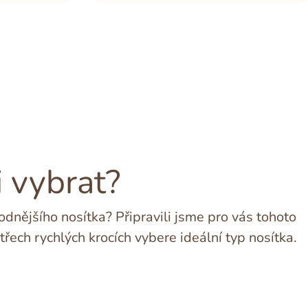
i vybrat?
dnějšího nosítka? Připravili jsme pro vás tohoto
třech rychlých krocích vybere ideální typ nosítka.