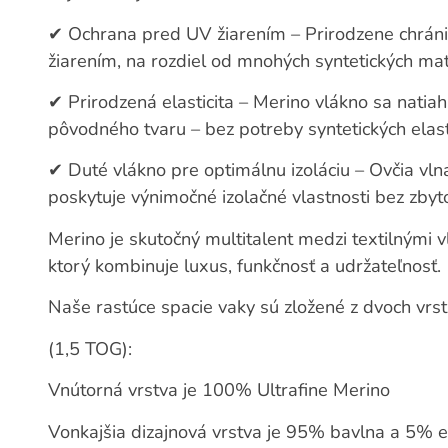
✔
Ochrana pred UV žiarením – Prirodzene chrán
žiarením, na rozdiel od mnohých syntetických mat
✔
Prirodzená elasticita – Merino vlákno sa natia
pôvodného tvaru – bez potreby syntetických elast
✔
Duté vlákno pre optimálnu izoláciu – Ovčia vlna
poskytuje výnimočné izolačné vlastnosti bez zbyt
Merino je skutočný multitalent medzi textilnými v
ktorý kombinuje luxus, funkčnosť a udržateľnosť.
Naše rastúce spacie vaky sú zložené z dvoch vrst
(1,5 TOG):
Vnútorná vrstva je 100% Ultrafine Merino
Vonkajšia dizajnová vrstva je 95% bavlna a 5% e