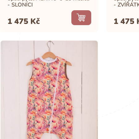
- SLONÍCI
- ZVÍŘÁT
1 475
Kč
1 475