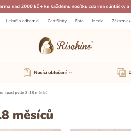
arma nad 2000 kč + ke každému nosítku zdarma slintáčky a p
Lékaři a odborníci
Certifikáty
Foto
Média
Zákaznick
Nosící oblečení
D
no spací pytle 3-18 měsíců
18 měsíců