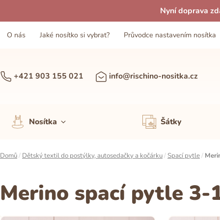
Nyní doprava zd
O nás
Jaké nosítko si vybrat?
Průvodce nastavením nosítka
+421 903 155 021
info@rischino-nositka.cz
Nosítka
Šátky
Domů
/
Dětský textil do postýlky, autosedačky a kočárku
/
Spací pytle
/
Meri
Merino spací pytle 3-