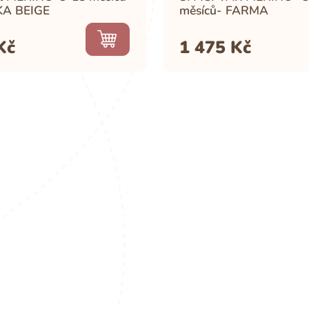
KA BEIGE
měsíců- FARMA
Kč
1 475
Kč