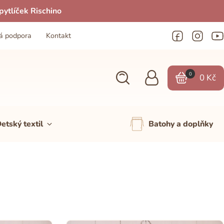
ytlíček Rischino
á podpora
Kontakt
0
0
Kč
etský textil
Batohy a doplňky