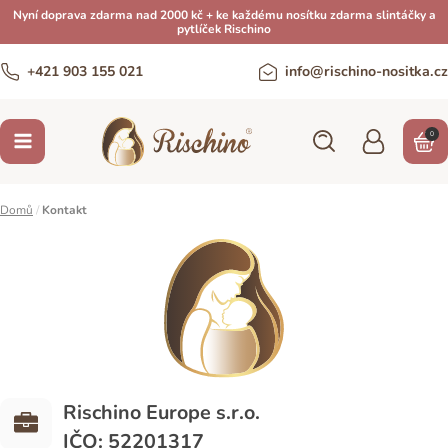
Nyní doprava zdarma nad 2000 kč + ke každému nosítku zdarma slintáčky a
pytlíček Rischino
+421 903 155 021
info@rischino-nositka.cz
0
Domů
/
Kontakt
Rischino Europe s.r.o.
IČO: 52201317