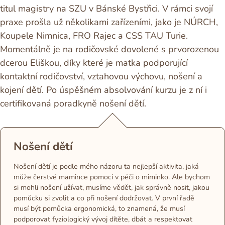
titul magistry na SZU v Bánské Bystřici. V rámci svojí
praxe prošla už několikami zařízeními, jako je NÚRCH,
Koupele Nimnica, FRO Rajec a CSS TAU Turie.
Momentálně je na rodičovské dovolené s prvorozenou
dcerou Eliškou, díky které je matka podporující
kontaktní rodičovství, vztahovou výchovu, nošení a
kojení dětí. Po úspěšném absolvování kurzu je z ní i
certifikovaná poradkyně nošení dětí.
Nošení dětí
Nošení dětí je podle mého názoru ta nejlepší aktivita, jaká
může čerstvé mamince pomoci v péči o miminko. Ale bychom
si mohli nošení užívat, musíme vědět, jak správně nosit, jakou
pomůcku si zvolit a co při nošení dodržovat. V první řadě
musí být pomůcka ergonomická, to znamená, že musí
podporovat fyziologický vývoj dítěte, dbát a respektovat