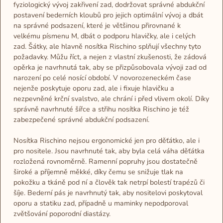
fyziologický vývoj zakřivení zad, dodržovat správné abdukční
postavení bederních kloubů pro jejich optimální vývoj a dbát
na správné podsazení, které je většinou přirovnané k
velkému písmenu M, dbát o podporu hlavičky, ale i celých
zad. Šátky, ale hlavně nosítka Rischino splňují všechny tyto
požadavky. Můžu říct, a nejen z vlastní zkušenosti, že zádová
opěrka je navrhnutá tak, aby se přizpůsobovala vývoji zad od
narození po celé nosící období. V novorozeneckém čase
nejenže poskytuje oporu zad, ale i fixuje hlavičku a
nezpevněné krční svalstvo, ale chrání i před vlivem okolí. Díky
správně navrhnuté šířce a střihu nosítka Rischino je též
zabezpečené správné abdukční podsazení.
Nosítka Rischino nejsou ergonomické jen pro děťátko, ale i
pro nositele. Jsou navrhnuté tak, aby byla celá váha děťátka
rozložená rovnoměrně. Ramenní popruhy jsou dostatečně
široké a příjemně měkké, díky čemu se snižuje tlak na
pokožku a tkáně pod ní a člověk tak netrpí bolestí trapézů či
šíje. Bederní pás je navrhnutý tak, aby nositelovi poskytoval
oporu a statiku zad, případně u maminky nepodporoval
zvětšování poporodní diastázy.