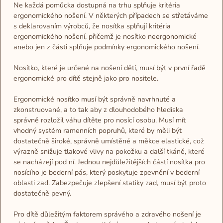
Ne každá pomůcka dostupná na trhu splňuje kritéria
ergonomického nošení. V některých případech se střetáváme
s deklarovaním výrobců, že nosítka splňují kritéria
ergonomického nošení, přičemž je nosítko neergonomické
anebo jen z části splňuje podmínky ergonomického nošení.
Nosítko, které je určené na nošení dětí, musí být v první řadě
ergonomické pro dítě stejně jako pro nositele.
Ergonomické nosítko musí být správně navrhnuté a
zkonstruované, a to tak aby z dlouhodobého hlediska
správně rozložil váhu dítěte pro nosící osobu. Musí mít
vhodný systém ramenních popruhů, které by měli být
dostatečně široké, správně umístěné a měkce elastické, což
výrazně snižuje tlakové vlivy na pokožku a další tkáně, které
se nacházejí pod ní. Jednou nejdůležitějších částí nosítka pro
nosícího je bederní pás, který poskytuje zpevnění v bederní
oblasti zad. Zabezpečuje zlepšení statiky zad, musí být proto
dostatečně pevný.
Pro dítě důležitým faktorem správého a zdravého nošení je