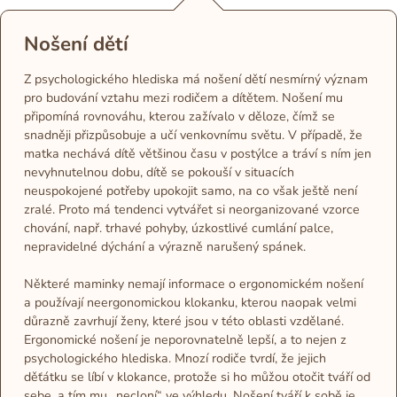
Nošení dětí
Z psychologického hlediska má nošení dětí nesmírný význam
pro budování vztahu mezi rodičem a dítětem. Nošení mu
připomíná rovnováhu, kterou zažívalo v děloze, čímž se
snadněji přizpůsobuje a učí venkovnímu světu. V případě, že
matka nechává dítě většinou času v postýlce a tráví s ním jen
nevyhnutelnou dobu, dítě se pokouší v situacích
neuspokojené potřeby upokojit samo, na co však ještě není
zralé. Proto má tendenci vytvářet si neorganizované vzorce
chování, např. trhavé pohyby, úzkostlivé cumlání palce,
nepravidelné dýchání a výrazně narušený spánek.
Některé maminky nemají informace o ergonomickém nošení
a používají neergonomickou klokanku, kterou naopak velmi
důrazně zavrhují ženy, které jsou v této oblasti vzdělané.
Ergonomické nošení je neporovnatelně lepší, a to nejen z
psychologického hlediska. Mnozí rodiče tvrdí, že jejich
děťátku se líbí v klokance, protože si ho můžou otočit tváří od
sebe, a tím mu „necloní“ ve výhledu. Nošení tváří k sobě je