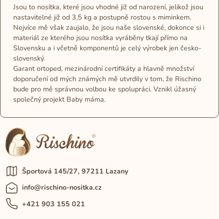
Jsou to nosítka, které jsou vhodné již od narození, jelikož jsou
nastavitelné již od 3,5 kg a postupně rostou s miminkem.
Nejvíce mě však zaujalo, že jsou naše slovenské, dokonce si i
materiál ze kterého jsou nosítka vyráběny tkají přímo na
Slovensku a i včetně komponentů je celý výrobek jen česko-
slovenský.
Garant ortoped, mezinárodní certifikáty a hlavně množství
doporučení od mých známých mě utvrdily v tom, že Rischino
bude pro mě správnou volbou ke spolupráci. Vznikl úžasný
společný projekt Baby máma.
Športová 145/27, 97211 Lazany
info@rischino-nositka.cz
+421 903 155 021