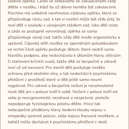
zádová opěrka. Často se setkáváme se zakulacenými zády
dítěte v nosítku, i když by už dávno neměla být zakulacená.
Rischino má unikátně navrhnutou zádovou opěrku, která se
přizpůsobuje růstu zad, a tak si nositel může být vždy jistý, že
nosí dítě v souladu s vývojovým stádiem zad. Jako dítě roste
a záda se postupně vyrovnávají, opěrka se sama
přizpůsobuje vývoji zad, takže vždy dítě nosíte ergonomicky a
správně. Cípovitý střih nosítka se zpevněným poloobloukem
ve vrchní části opěrky poskytuje dětem, které nedrží samo
hlavičku podporu, aby nedocházelo k úklonům hlavy, otřesům
či stahování krčních svalů, takže dítě se bezpečně a zdravě
nosí už od narození. Pro menší děti poskytuje nosítko
ochranu před okolními vlivy, a tak nedochází k psychickému
přetížení z prostředí, které si dítě ještě samo neumí
regulovat. Pro zdravé a bezpečné nošení je nevyhnutelné
nosit dítě jen v poloze tváří k sobě. Nošení v poloze tváří od
sebe je neergonomické, nezdravé a nesprávné, protože
nepodporuje fyziologickou polohu dítěte. Hrozí tak
nebezpečné předklony hlavy, bederní klouby nejsou v
ortopedky správné poloze, záda nejsou fixovaná nosítkem, a
taktéž může docházet k psychickému přetížení z okolí.