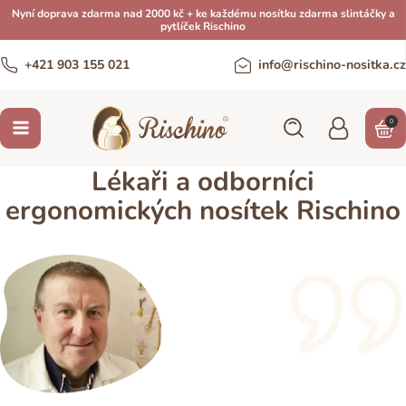
Nyní doprava zdarma nad 2000 kč + ke každému nosítku zdarma slintáčky a
pytlíček Rischino
+421 903 155 021
info@rischino-nositka.cz
0
Lékaři a odborníci
ergonomických nosítek Rischino