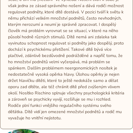
však jedna ze zásad správného nošení a dává rodiči možnost
regulovat podněty, které dítě dostává. V pozici tváří k světu k
němu přichází velkém množství podnětů, často nevhodných,
kterým nerozumí a neumí je správně zpracovat. I dospělý
člověk má problém vyrovnat se se situací, v které na něho
působí hodně různých stimulů. Dítě nemá ani zdaleka tak
vyvinutou schopnost regulovat si podněty jako dospělý, proto
dochází k psychickému přetížení. Takové dítě bývá více
plačtivé, zdánlivě bezdůvodně podrážděné a napříč tomu, že
ho množství podnětů velmi vyčerpává, má problém se
spánkem. Dalším problémem neergonomických nosítek je
nedostatečně vysoká opěrka hlavy. Úlohou opěrky je nejen
držet hlavičku dítěti, které to ještě nedokáže samo a dělat
oporu zad dítěte, ale též chránit dítě před zvýšeným vlivem
okolí. Nosítko Rischino splnuje všechny psychologická kritéria
a zároveň se psychicky vyvíjí, rozšiřuje se mu i rozhled.
Rodiče plní funkci vnějšího regulačního systému svého
děťátka. Dítě vidí jen omezené množství podnětů a rodič mu
vyvažuje ho vnitřní nejistotu.