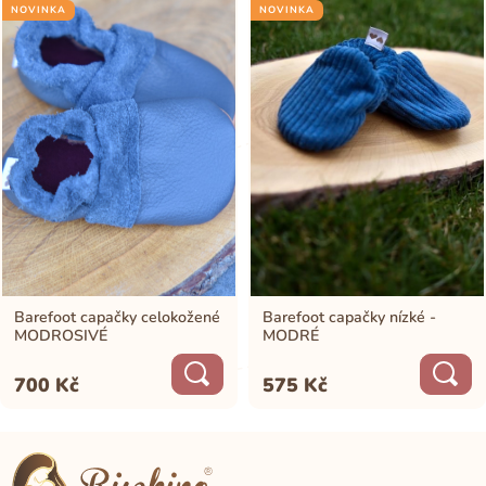
NOVINKA
NOVINKA
Barefoot capačky celokožené
Barefoot capačky nízké -
MODROSIVÉ
MODRÉ
700
Kč
575
Kč