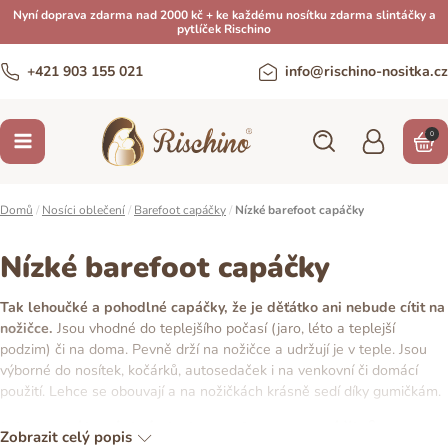
Nyní doprava zdarma nad 2000 kč + ke každému nosítku zdarma slintáčky a
pytlíček Rischino
+421 903 155 021
info@rischino-nositka.cz
0
Domů
/
Nosíci oblečení
/
Barefoot capáčky
/
Nízké barefoot capáčky
Nízké barefoot capáčky
Tak lehoučké a pohodlné capáčky, že je děťátko ani nebude cítit na
nožičce.
Jsou vhodné do teplejšího počasí (jaro, léto a teplejší
podzim) či na doma. Pevně drží na nožičce a udržují je v teple. Jsou
výborné do nosítek, kočárků, autosedaček i na venkovní či domácí
použití. Lehce se obouvají a na nožičkách krásně sedí díky gumičkám.
Materiál nízkých barefoot capáčků
Zobrazit celý popis