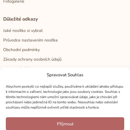
Fotogalerie
Důležité odkazy
Jaké nosítko si vybrat
Průvodce nastavením nosítka
Obchodní podmínky
Zásady ochrany osobních údajů
Reklamační řád
Spravovat Souhlas
Cookies
Abychom poskytli co nejlepší služby, používáme k ukládání a/nebo přístupu
k informacím o zařízení, technologie jako jsou soubory cookies. Souhlas s
Kontakt
těmito technologiemi nám umožní zpracovávat údaje, jako je chování při
procházení nebo jedinečná ID na tomto webu. Nesouhlas nebo odvolání
Kontakt
souhlasu může nepříznivě ovlivnit určité vlastnosti a funkce.
Zákaznická podpora
Příjmout
Velkoobchod