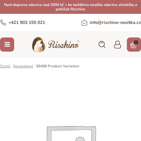
Nyní doprava zdarma nad 2000 kč + ke každému nosítku zdarma slintáčky a
pytlíček Rischino
+421 903 155 021
info@rischino-nositka.cz
0
Domů
/
Nezaradené
/
38498 Product Variation