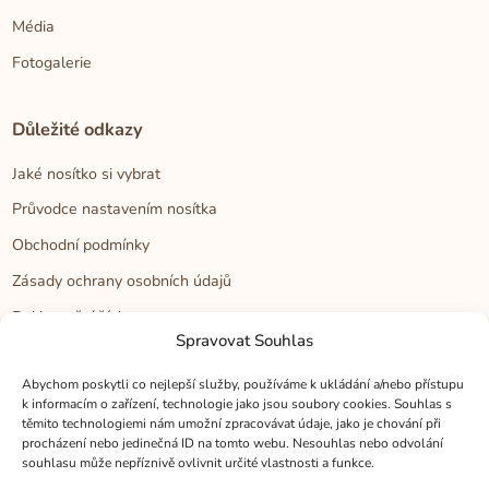
Média
Fotogalerie
Důležité odkazy
Jaké nosítko si vybrat
Průvodce nastavením nosítka
Obchodní podmínky
Zásady ochrany osobních údajů
Reklamační řád
Spravovat Souhlas
Cookies
Abychom poskytli co nejlepší služby, používáme k ukládání a/nebo přístupu
k informacím o zařízení, technologie jako jsou soubory cookies. Souhlas s
Kontakt
těmito technologiemi nám umožní zpracovávat údaje, jako je chování při
procházení nebo jedinečná ID na tomto webu. Nesouhlas nebo odvolání
Kontakt
souhlasu může nepříznivě ovlivnit určité vlastnosti a funkce.