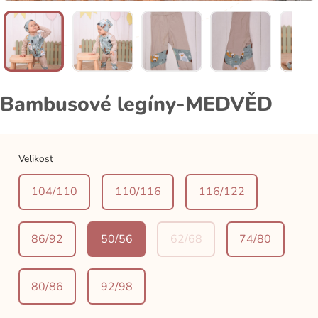
Bambusové legíny-MEDVĚD
Velikost
104/110
110/116
116/122
86/92
50/56
62/68
74/80
80/86
92/98