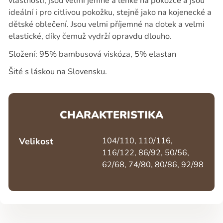
vlastnosti, jsou velmi jemné a lehké na pokožce a jsou
ideální i pro citlivou pokožku, stejně jako na kojenecké a
dětské oblečení. Jsou velmi příjemné na dotek a velmi
elastické, díky čemuž vydrží opravdu dlouho.
Složení: 95% bambusová viskóza, 5% elastan
Šité s láskou na Slovensku.
CHARAKTERISTIKA
Velikost
104/110, 110/116,
116/122, 86/92, 50/56,
62/68, 74/80, 80/86, 92/98