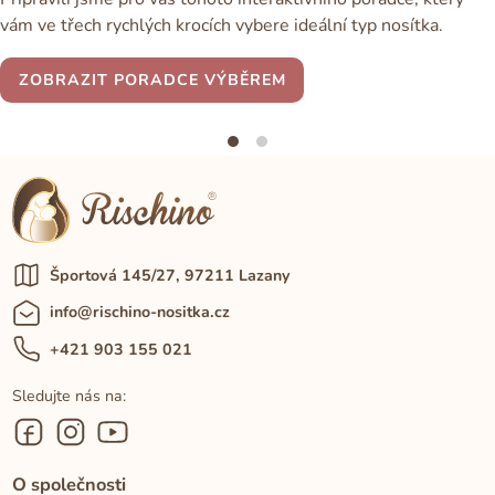
vám ve třech rychlých krocích vybere ideální typ nosítka.
ZOBRAZIT PORADCE VÝBĚREM
Športová 145/27, 97211 Lazany
info@rischino-nositka.cz
+421 903 155 021
Sledujte nás na:
O společnosti