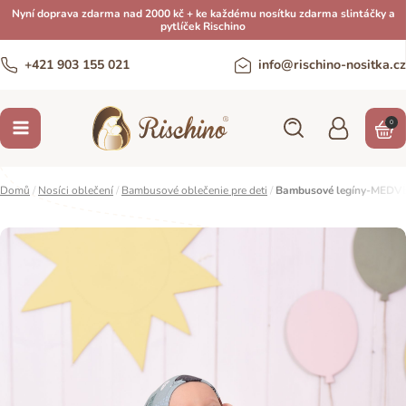
Nyní doprava zdarma nad 2000 kč + ke každému nosítku zdarma slintáčky a
pytlíček Rischino
+421 903 155 021
info@rischino-nositka.cz
0
Domů
/
Nosíci oblečení
/
Bambusové oblečenie pre deti
/
Bambusové legíny-MEDV