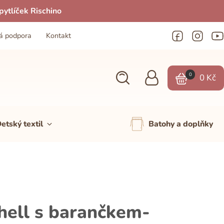
ytlíček Rischino
á podpora
Kontakt
0
0
Kč
etský textil
Batohy a doplňky
hell s barančkem-