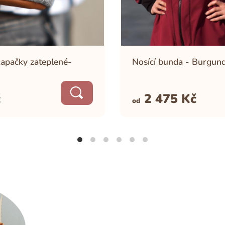
capačky zateplené-
Nosící bunda - Burgun
č
2 475
Kč
od