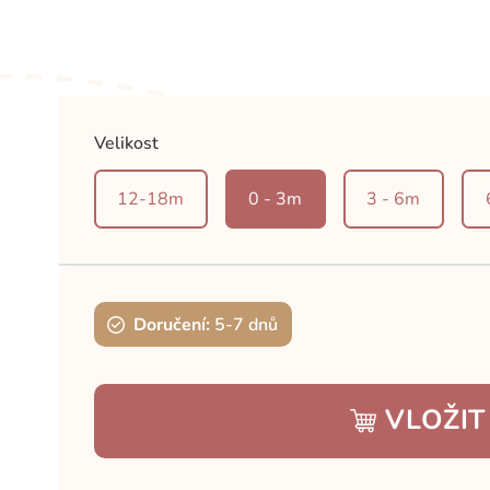
Velikost
12-18m
0 - 3m
3 - 6m
Doručení:
5-7 dnů
VLOŽIT