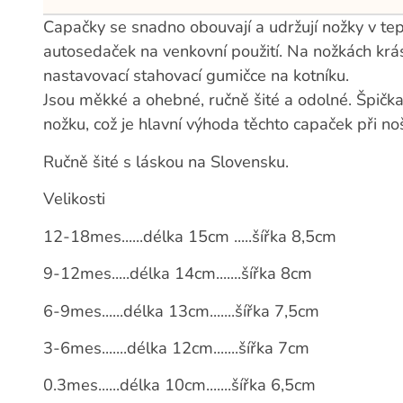
Capačky se snadno obouvají a udržují nožky v tep
autosedaček na venkovní použití. Na nožkách krá
nastavovací stahovací gumičce na kotníku.
Jsou měkké a ohebné, ručně šité a odolné. Špička
nožku, což je hlavní výhoda těchto capaček při noš
Ručně šité s láskou na Slovensku.
Velikosti
12-18mes......délka 15cm .....šířka 8,5cm
9-12mes.....délka 14cm.......šířka 8cm
6-9mes......délka 13cm.......šířka 7,5cm
3-6mes.......délka 12cm.......šířka 7cm
0.3mes......délka 10cm.......šířka 6,5cm