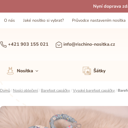
Nyní doprava zd
O nás
Jaké nosítko si vybrat?
Průvodce nastavením nosítka
+421 903 155 021
info@rischino-nositka.cz
Nosítka
Šátky
Domů
/
Nosíci oblečení
/
Barefoot capáčky
/
Vysoké barefoot capáčky
/
Baref