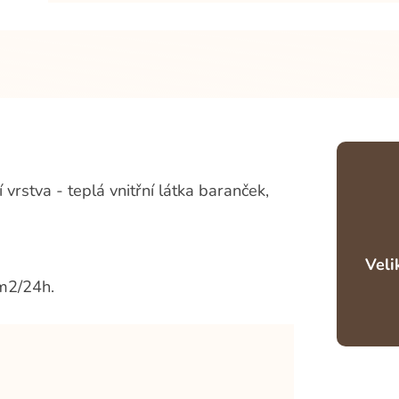
í vrstva - teplá vnitřní látka baranček,
Veli
m2/24h.