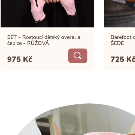
SET - Rostoucí dětský overal a
Barefoot 
čepice - RŮŽOVÁ
ŠEDÉ
975
Kč
725
K