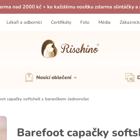
arma nad 2000 kč + ke každému nosítku zdarma slintáčky a p
Lékaři a odborníci
Certifikáty
Foto
Média
Zákaznick
Nosící oblečení
D
oot capačky softshell s barančkem-Jednorožec
Barefoot capačky softs