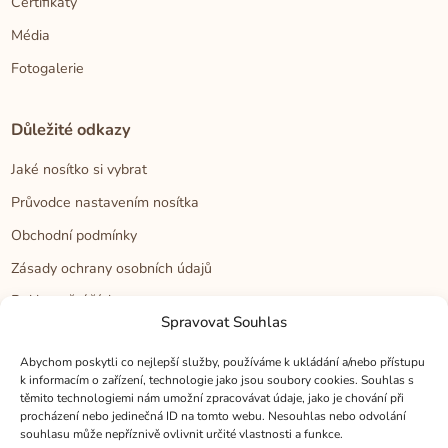
Certifikáty
Média
Fotogalerie
Důležité odkazy
Jaké nosítko si vybrat
Průvodce nastavením nosítka
Obchodní podmínky
Zásady ochrany osobních údajů
Reklamační řád
Spravovat Souhlas
Cookies
Abychom poskytli co nejlepší služby, používáme k ukládání a/nebo přístupu
k informacím o zařízení, technologie jako jsou soubory cookies. Souhlas s
Kontakt
těmito technologiemi nám umožní zpracovávat údaje, jako je chování při
procházení nebo jedinečná ID na tomto webu. Nesouhlas nebo odvolání
Kontakt
souhlasu může nepříznivě ovlivnit určité vlastnosti a funkce.