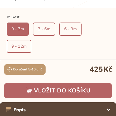
Velikost
0 - 3m
3 - 6m
6 - 9m
9 - 12m
425
Kč
Doručení:
5-10 dnů
VLOŽIT DO KOŠÍKU
Popis