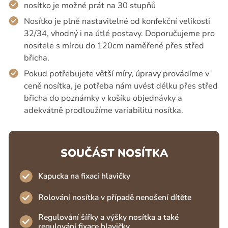
nosítko je možné prát na 30 stupňů
Nosítko je plně nastavitelné od konfekční velikosti
32/34, vhodný i na útlé postavy. Doporučujeme pro
nositele s mírou do 120cm naměřené přes střed
břicha.
Pokud potřebujete větší míry, úpravy provádíme v
ceně nosítka, je potřeba nám uvést délku přes střed
břicha do poznámky v košíku objednávky a
adekvátně prodloužíme variabilitu nosítka.
SOUČÁST NOSÍTKA
Kapucka na fixaci hlavičky
Rolování nosítka v případě nenošení dítěte
Regulování šířky a výšky nosítka a také
regulování fixace hlavičky