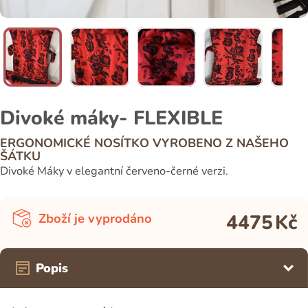
Divoké máky- FLEXIBLE
ERGONOMICKÉ NOSÍTKO VYROBENO Z NAŠEHO
ŠÁTKU
Divoké Máky v elegantní červeno-černé verzi.
4475
Kč
Zboží je vyprodáno
Popis