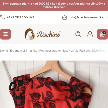
Nyní doprava zdarma nad 2000 kč + ke každému nosítku zdarma slintáčky a
pytlíček Rischino
+421 903 155 021
info@rischino-nositka.cz
0
Domů
/
Ergonomická nosítka
/
Rostoucí ergonomické nosítko Flexible
/
Divoké mák