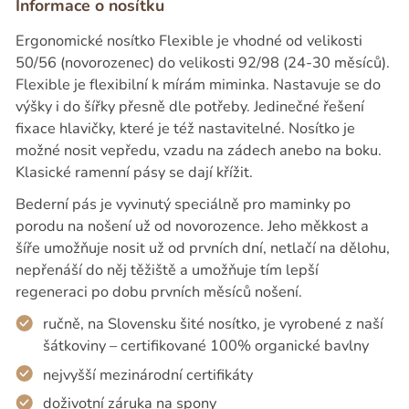
Informace o nosítku
Ergonomické nosítko Flexible je vhodné od velikosti
50/56 (novorozenec) do velikosti 92/98 (24-30 měsíců).
Flexible je flexibilní k mírám miminka. Nastavuje se do
výšky i do šířky přesně dle potřeby. Jedinečné řešení
fixace hlavičky, které je též nastavitelné. Nosítko je
možné nosit vepředu, vzadu na zádech anebo na boku.
Klasické ramenní pásy se dají křížit.
Bederní pás je vyvinutý speciálně pro maminky po
porodu na nošení už od novorozence. Jeho měkkost a
šíře umožňuje nosit už od prvních dní, netlačí na dělohu,
nepřenáší do něj těžiště a umožňuje tím lepší
regeneraci po dobu prvních měsíců nošení.
ručně, na Slovensku šité nosítko, je vyrobené z naší
šátkoviny – certifikované 100% organické bavlny
nejvyšší mezinárodní certifikáty
doživotní záruka na spony