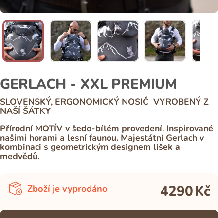
GERLACH - XXL PREMIUM
SLOVENSKÝ, ERGONOMICKÝ NOSIČ VYROBENÝ Z
NAŠÍ ŠÁTKY
Přírodní MOTÍV v šedo-bílém provedení. Inspirované
našimi horami a lesní faunou. Majestátní Gerlach v
kombinaci s geometrickým designem lišek a
medvědů.
4290
Kč
Zboží je vyprodáno