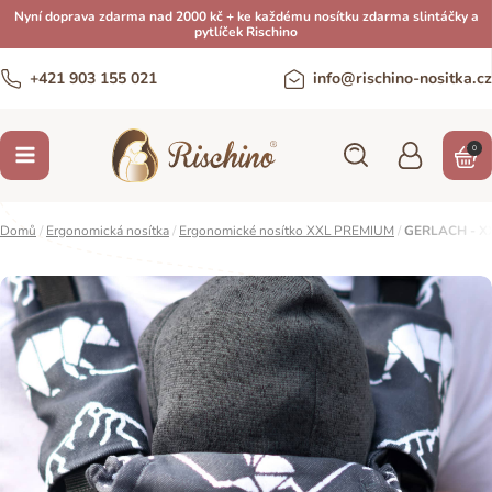
Nyní doprava zdarma nad 2000 kč + ke každému nosítku zdarma slintáčky a
pytlíček Rischino
+421 903 155 021
info@rischino-nositka.cz
0
Domů
/
Ergonomická nosítka
/
Ergonomické nosítko XXL PREMIUM
/
GERLACH - X