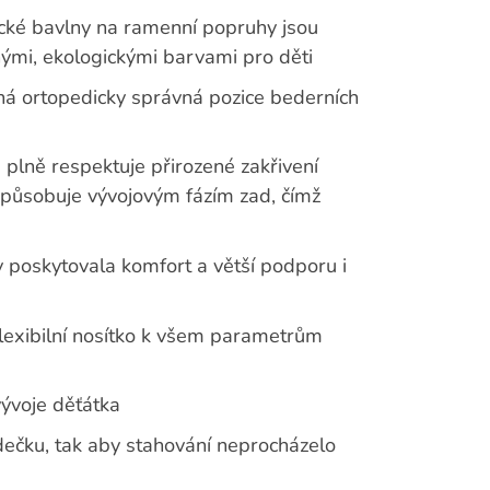
ické bavlny na ramenní popruhy jsou
anými, ekologickými barvami pro děti
ěná ortopedicky správná pozice bederních
plně respektuje přirozené zakřivení
izpůsobuje vývojovým fázím zad, čímž
 poskytovala komfort a větší podporu i
 flexibilní nosítko k všem parametrům
vývoje děťátka
ečku, tak aby stahování neprocházelo