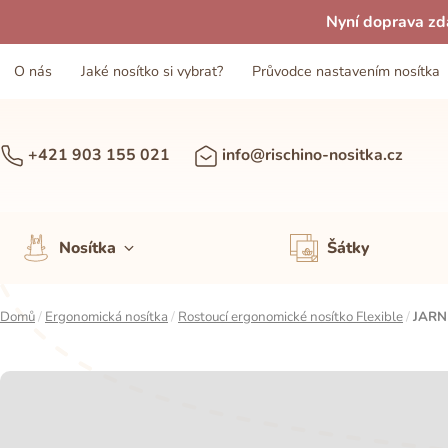
Nyní doprava zd
O nás
Jaké nosítko si vybrat?
Průvodce nastavením nosítka
+421 903 155 021
info@rischino-nositka.cz
Nosítka
Šátky
Domů
/
Ergonomická nosítka
/
Rostoucí ergonomické nosítko Flexible
/
JARN