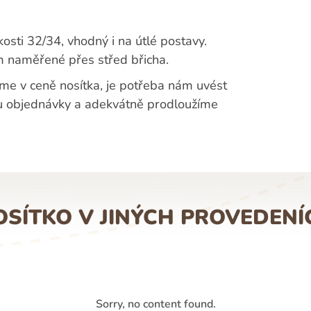
kosti 32/34, vhodný i na útlé postavy.
 naměřené přes střed břicha.
me v ceně nosítka, je potřeba nám uvést
ku objednávky a adekvátně prodloužíme
OSÍTKO V JINÝCH PROVEDENÍ
Sorry, no content found.