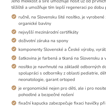
Jeho měkkost a šíře umožňuje nosit už od prvních 
těžiště a umožňuje tím lepší regeneraci po dobu 
ručně, na Slovensku šité nosítko, je vyrobené
organické bavlny
nejvyšší mezinárodní certifikáty
doživotní záruka na spony
komponenty Slovenské a České výroby, vyrá
šatkovina je farbená a tkaná na Slovensku a 
nosítko je navrhnuté na základě odborných d
spolupráci s odborníky z oblasti pediatrie, dě
neonatologie, garant ortoped
je ergonomické nejen pro děti, ale i pro nosi
pohodlné a bezpečné nošení
fixační kapucka zabezpečuje fixaci havičky při