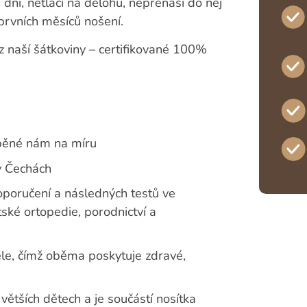
dní, netlačí na dělohu, nepřenáší do něj
prvních měsíců nošení.
 z naší šátkoviny – certifikované 100%
běné nám na míru
v Čechách
oporučení a následných testů ve
tské ortopedie, porodnictví a
tele, čímž oběma poskytuje zdravé,
 větších dětech a je součástí nosítka