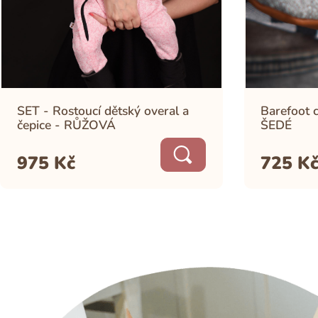
SET - Rostoucí dětský overal a
Barefoot 
čepice - RŮŽOVÁ
ŠEDÉ
975
Kč
725
K