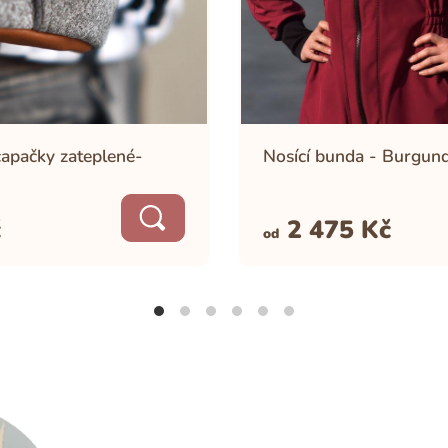
capačky zateplené-
Nosící bunda - Burgun
č
2 475
Kč
od