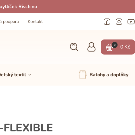
ytlíček Rischino
á podpora
Kontakt
0
0
Kč
etský textil
Batohy a doplňky
-FLEXIBLE