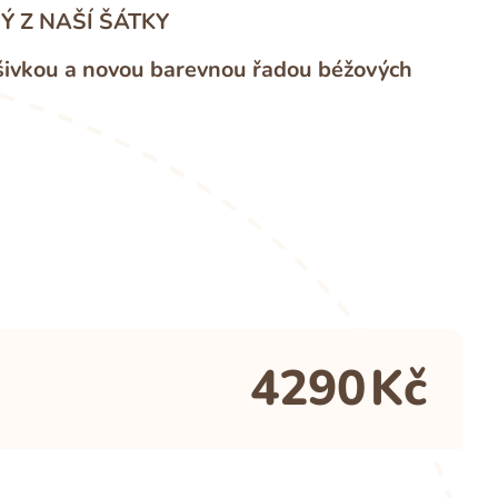
 Z NAŠÍ ŠÁTKY
ýšivkou a novou barevnou řadou béžových
4290
Kč