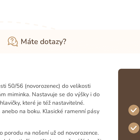
Máte dotazy?
sti 50/56 (novorozenec) do velikosti
írám miminka. Nastavuje se do výšky i do
lavičky, které je též nastavitelné.
h anebo na boku. Klasické ramenní pásy
po porodu na nošení už od novorozence.