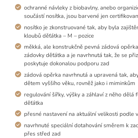
ochranné návleky z biobavlny, anebo organiz
součástí nosítka, jsou barvené jen certifikov
nosítko je zkonstruované tak, aby byla zajišt
kloubů děťátka – M – pozice
měkká, ale konstrukčně pevná zádová opěrka 
zádovky děťátka a je navrhnutá tak, že se př
poskytuje dokonalou podporu zad
zádová opěrka navrhnutá a upravená tak, aby
dětem vyššího věku, rovněž jako i miminkům
regulování šířky, výšky a záhlaví z něho dělá
děťátka
přesné nastavení na aktuální velikosti podle 
navrhnuté speciální dotahování směrem k zad
přes střed zad