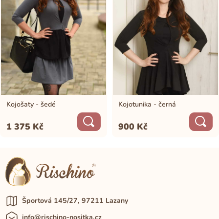
Kojošaty - šedé
Kojotunika - černá
1 375
Kč
900
Kč
Športová 145/27, 97211 Lazany
info@rischino-nositka.cz