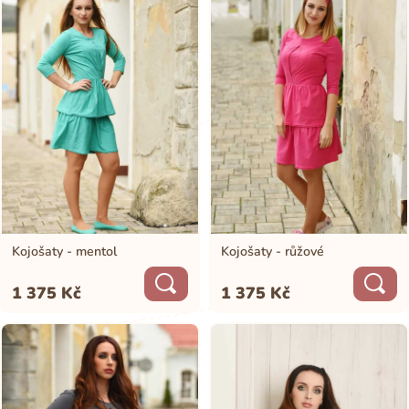
sandálmi. Využití pro ně najdete při různých událostech, kdy budete
chtít pohodlně nakojit svoje děťátko.
Kojošaty - mentol
Kojošaty - růžové
1 375
Kč
1 375
Kč