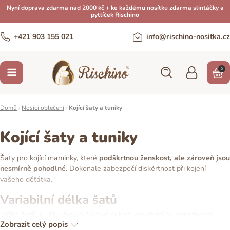
Nyní doprava zdarma nad 2000 kč + ke každému nosítku zdarma slintáčky a
pytlíček Rischino
+421 903 155 021
info@rischino-nositka.cz
0
Domů
/
Nosíci oblečení
/
Kojící šaty a tuniky
Kojící šaty a tuniky
Šaty pro kojící maminky, které
podškrtnou ženskost, ale zároveň jsou
nesmírně pohodlné
. Dokonale zabezpečí diskértnost při kojení
vašeho děťátka.
Variabilní délka šatů
Délka šatů je, díky dvojvolánkové sukně, variabilní. V jednotlivých
Zobrazit celý popis
sukních se nachází přiléhavá gumička, takže si jejich délku dokážete