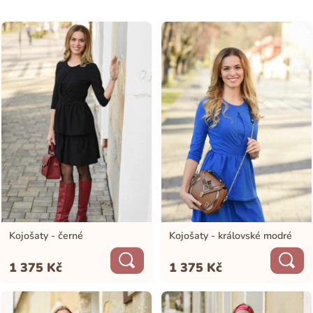
přizpůsobit dle potřeby.
Střih pro diskrétní kojení
Střih těchto kojících šatů je vyvinutý tak, aby maminkám poskytl
diskrétní kojení z obou stran. Díky vysoké elasticitě a gumičce všité v
slzičce je roztaženost velmi vysoká, proto jsou kojící šaty vhodné i pro
velké poprsí.
Vrchní volánová sukně zvýrazňuje
ženskost
Střih šatů a vrchní volánová sukně efektně zakryje poporodní bříško a
zvýrazní ženskou siluetu postavy.
Biobavlna pro pohodlnost a elenganci v
jednom
Kojošaty - černé
Kojošaty - královské modré
Navzdory tomu, že jsou šaty krásně ženské, jsou i nesmírně pohodlné.
Ušité byly z jemné certifikované 95% BIOBAVLNY a 5% elastenu
1 375
Kč
1 375
Kč
(úplet), což jim zabezpečuje výbornou termoregulaci a elasticitu. Dají
se tedy využít celoročně a pěkně se přizpůsobí postavě. Můžete je
kombinovat s teniskami, kozačkami, ale i balerínkami či elegatnějšími