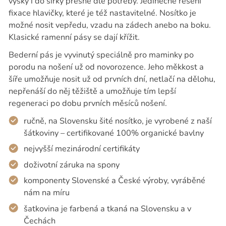
výšky i do šířky přesně dle potřeby. Jedinečné řešení
fixace hlavičky, které je též nastavitelné. Nosítko je
možné nosit vepředu, vzadu na zádech anebo na boku.
Klasické ramenní pásy se dají křížit.
Bederní pás je vyvinutý speciálně pro maminky po
porodu na nošení už od novorozence. Jeho měkkost a
šíře umožňuje nosit už od prvních dní, netlačí na dělohu,
nepřenáší do něj těžiště a umožňuje tím lepší
regeneraci po dobu prvních měsíců nošení.
ručně, na Slovensku šité nosítko, je vyrobené z naší
šátkoviny – certifikované 100% organické bavlny
nejvyšší mezinárodní certifikáty
doživotní záruka na spony
komponenty Slovenské a České výroby, vyráběné
nám na míru
šatkovina je farbená a tkaná na Slovensku a v
Čechách