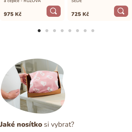
a čepice - RŮŽOVÁ
ŠEDÉ
975
Kč
725
Kč
Jaké nosítko
si vybrat?