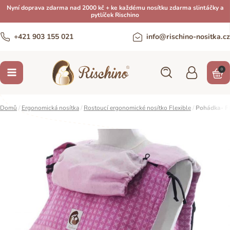
Nyní doprava zdarma nad 2000 kč + ke každému nosítku zdarma slintáčky a
pytlíček Rischino
+421 903 155 021
info@rischino-nositka.cz
0
Domů
/
Ergonomická nosítka
/
Rostoucí ergonomické nosítko Flexible
/
Pohádka- F