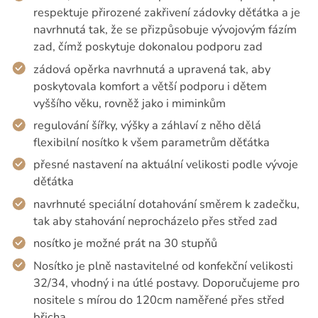
respektuje přirozené zakřivení zádovky děťátka a je
navrhnutá tak, že se přizpůsobuje vývojovým fázím
zad, čímž poskytuje dokonalou podporu zad
zádová opěrka navrhnutá a upravená tak, aby
poskytovala komfort a větší podporu i dětem
vyššího věku, rovněž jako i miminkům
regulování šířky, výšky a záhlaví z něho dělá
flexibilní nosítko k všem parametrům děťátka
přesné nastavení na aktuální velikosti podle vývoje
děťátka
navrhnuté speciální dotahování směrem k zadečku,
tak aby stahování neprocházelo přes střed zad
nosítko je možné prát na 30 stupňů
Nosítko je plně nastavitelné od konfekční velikosti
32/34, vhodný i na útlé postavy. Doporučujeme pro
nositele s mírou do 120cm naměřené přes střed
břicha.