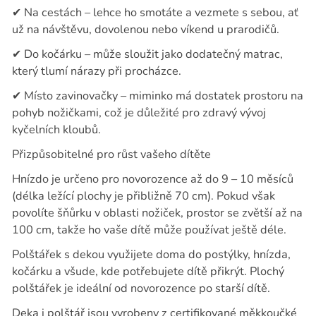
✔
Na cestách – lehce ho smotáte a vezmete s sebou, ať
už na návštěvu, dovolenou nebo víkend u prarodičů.
✔
Do kočárku – může sloužit jako dodatečný matrac,
který tlumí nárazy při procházce.
✔
Místo zavinovačky – miminko má dostatek prostoru na
pohyb nožičkami, což je důležité pro zdravý vývoj
kyčelních kloubů.
Přizpůsobitelné pro růst vašeho dítěte
Hnízdo je určeno pro novorozence až do 9 – 10 měsíců
(délka ležící plochy je přibližně 70 cm). Pokud však
povolíte šňůrku v oblasti nožiček, prostor se zvětší až na
100 cm, takže ho vaše dítě může používat ještě déle.
Polštářek s dekou
využijete doma do postýlky, hnízda,
kočárku a všude, kde potřebujete dítě přikrýt. Plochý
polštářek je ideální od novorozence po starší dítě.
Deka i polštář jsou vyrobeny z certifikované měkkoučké