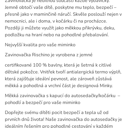
Zavinovačka je nedílnou součástí každé výbavičky.
Jemně obtočí vaše dítě, poskytne mu teplo, bezpečí –
přesně jako v maminčině náručí. Skvěle poslouží nejen v
nemocnici, ale i doma, v kočárku či na procházce.
Později ji můžete využít jako měkkou přikrývku, deku,
podložku na hraní nebo na pohodlné přebalování.
Nejvyšší kvalita pro vaše miminko
Zavinovačka Rischino je vyrobena z jemné
certifikované 100 % bavlny, která je šetrná k citlivé
dětské pokožce. Vnitřek tvoří antialergická termo výplň,
která zajišťuje ideální pevnost, ale zároveň zůstává
měkká a pohodlná a vrchní část je designová Minky.
Měkká zavinovačka s kapucí do autosedačky/kočárku
–
pohodlí a bezpečí pro vaše miminko
Dopřejte svému dítěti pocit bezpečí a tepla už od
prvních dnů života! Naše zavinovačka do autosedačky je
ideálním řešením pro pohodlné cestování v každém