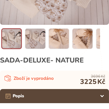
SADA-DELUXE- NATURE
3696
Kč
Zboží je vyprodáno
3225
Kč
Popis