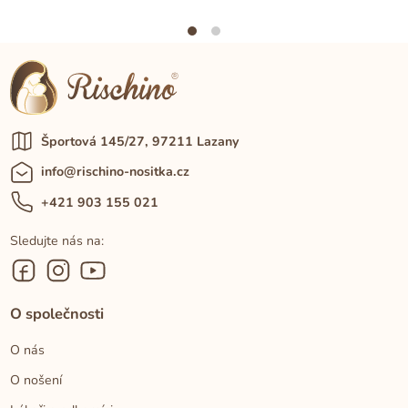
Športová 145/27, 97211 Lazany
info@rischino-nositka.cz
+421 903 155 021
Sledujte nás na:
O společnosti
O nás
O nošení