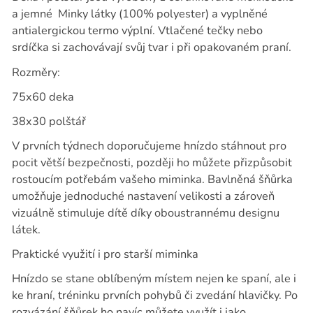
a jemné
Minky látky (100% polyester) a vyplněné
antialergickou termo výplní. Vtlačené tečky nebo
srdíčka si zachovávají svůj tvar i při opakovaném praní.
Rozměry:
75x60 deka
38x30 polštář
V prvních týdnech doporučujeme hnízdo stáhnout pro
pocit větší bezpečnosti, později ho můžete přizpůsobit
rostoucím potřebám vašeho miminka. Bavlněná šňůrka
umožňuje jednoduché nastavení velikosti a zároveň
vizuálně stimuluje dítě díky oboustrannému designu
látek.
Praktické využití i pro starší miminka
Hnízdo se stane oblíbeným místem nejen ke spaní, ale i
ke hraní, tréninku prvních pohybů či zvedání hlavičky. Po
rozvázání šňůrek ho navíc můžete využít i jako