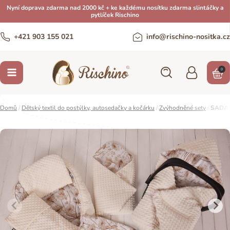
Nyní doprava zdarma nad 2000 kč + ke každému nosítku zdarma slintáčky a
pytlíček Rischino
+421 903 155 021
info@rischino-nositka.cz
0
Domů
/
Dětský textil do postýlky, autosedačky a kočárku
/
Zvýhodněné sety
/
SADA-