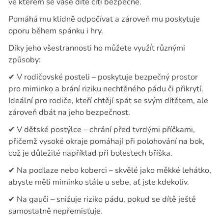
ve kterém se vaše dítě cítí bezpečně.
Pomáhá mu klidně odpočívat a zároveň mu poskytuje
oporu během spánku i hry.
Díky jeho všestrannosti ho můžete využít různými
způsoby:
✔
V rodičovské posteli – poskytuje bezpečný prostor
pro miminko a brání riziku nechtěného pádu či přikrytí.
Ideální pro rodiče, kteří chtějí spát se svým dítětem, ale
zároveň dbát na jeho bezpečnost.
✔
V dětské postýlce – chrání před tvrdými příčkami,
přičemž vysoké okraje pomáhají při polohování na bok,
což je důležité například při bolestech bříška.
✔
Na podlaze nebo koberci – skvělé jako měkké lehátko,
abyste měli miminko stále u sebe, ať jste kdekoliv.
✔
Na gauči – snižuje riziko pádu, pokud se dítě ještě
samostatně nepřemisťuje.