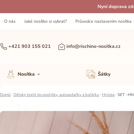
Nyní doprava zd
O nás
Jaké nosítko si vybrat?
Průvodce nastavením nosítka
+421 903 155 021
info@rischino-nositka.cz
Nosítka
Šátky
Domů
/
Dětský textil do postýlky, autosedačky a kočárku
/
Hnízda
/
SET -H