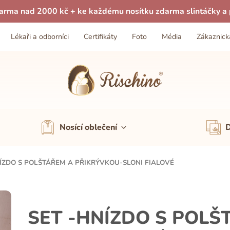
arma nad 2000 kč + ke každému nosítku zdarma slintáčky a p
Lékaři a odborníci
Certifikáty
Foto
Média
Zákaznick
Nosící oblečení
D
NÍZDO S POLŠTÁŘEM A PŘIKRÝVKOU-SLONI FIALOVÉ
SET -HNÍZDO S POLŠ