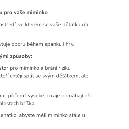
u pro vaše miminko
středí, ve kterém se vaše děťátko cítí
tuje oporu během spánku i hry.
nými způsoby:
tor pro miminko a brání riziku
kteří chtějí spát se svým děťátkem, ale
mi, přičemž vysoké okraje pomáhají při
olestech bříška.
ehátko, abyste měli miminko stále u