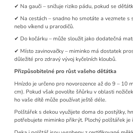
✔
Na gauči – snižuje riziko pádu, pokud se děťát
✔
Na cestách – snadno ho smotáte a vezmete s s
nebo víkend u prarodičů.
✔
Do kočárku – může sloužit jako dodatečná matra
✔
Místo zavinovačky – miminko má dostatek prost
důležité pro zdravý vývoj kyčelních kloubů.
Přizpůsobitelné pro růst vašeho děťátka
Hnízdo je určeno pro novorozence až do 9 – 10 měs
cm). Pokud však povolíte šňůrku v oblasti nožiček
ho vaše dítě může používat ještě déle.
Polštářek s dekou využijete doma do postýlky, h
potřebujete miminko přikrýt. Plochý polštářek je 
Deka i polštář jsou vyrobeny z certifikované mě