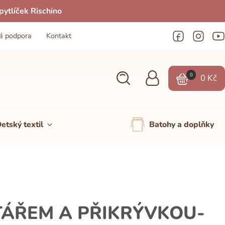
ytlíček Rischino
á podpora
Kontakt
0
0
Kč
etský textil
Batohy a doplňky
TÁŘEM A PŘIKRÝVKOU-