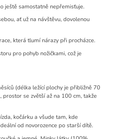
ko ještě samostatně nepřemisťuje.
ebou, ať už na návštěvu, dovolenou
ce, která tlumí nárazy při procházce.
oru pro pohyb nožičkami, což je
íců (délka ležící plochy je přibližně 70
, prostor se zvětší až na 100 cm, takže
nízda, kočárku a všude tam, kde
ideální od novorozence po starší dítě.
kkoučké a jemné
Minky látky (100%