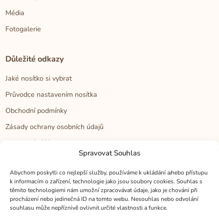
Média
Fotogalerie
Důležité odkazy
Jaké nosítko si vybrat
Průvodce nastavením nosítka
Obchodní podmínky
Zásady ochrany osobních údajů
Reklamační řád
Spravovat Souhlas
Cookies
Abychom poskytli co nejlepší služby, používáme k ukládání a/nebo přístupu
k informacím o zařízení, technologie jako jsou soubory cookies. Souhlas s
Kontakt
těmito technologiemi nám umožní zpracovávat údaje, jako je chování při
procházení nebo jedinečná ID na tomto webu. Nesouhlas nebo odvolání
Kontakt
souhlasu může nepříznivě ovlivnit určité vlastnosti a funkce.