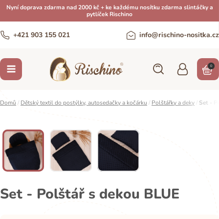
Nyní doprava zdarma nad 2000 kč + ke každému nosítku zdarma slintáčky a
pytlíček Rischino
+421 903 155 021
info@rischino-nositka.cz
0
Domů
/
Dětský textil do postýlky, autosedačky a kočárku
/
Polštářky a deky
/
Set - P
Set - Polštář s dekou BLUE