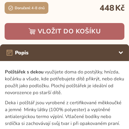
448
Kč
Doručení:
4-8 dnů
VLOŽIT DO KOŠÍKU
Popis
Polštářek s dekou
využijete doma do postýlky, hnízda,
kočárku a všude, kde potřebujete dítě přikrýt, nebo deku
použít jako podložku. Plochý polštářek je ideální od
novorozence po starší dítě.
Deka i polštář jsou vyrobené z certifikované měkkoučké
a jemné
Minky látky (100% polyester) a vyplněné
antialergickou termo výplní. Vtlačené bodíky nebo
srdíčka si zachovávají svůj tvar i při opakovaném praní.