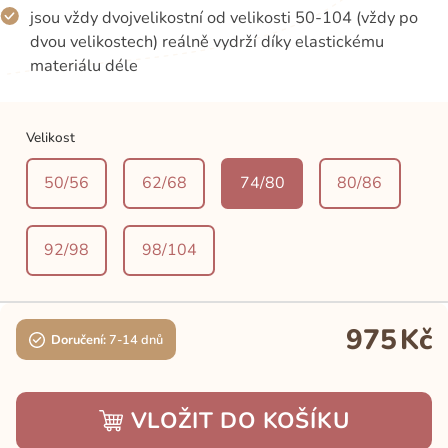
jsou vždy dvojvelikostní od velikosti 50-104 (vždy po
dvou velikostech) reálně vydrží díky elastickému
materiálu déle
Velikost
50/56
62/68
74/80
80/86
92/98
98/104
975
Kč
Doručení:
7-14 dnů
VLOŽIT DO KOŠÍKU