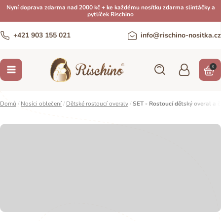
Nyní doprava zdarma nad 2000 kč + ke každému nosítku zdarma slintáčky a
pytlíček Rischino
+421 903 155 021
info@rischino-nositka.cz
0
Domů
/
Nosíci oblečení
/
Dětské rostoucí overaly
/
SET - Rostoucí dětský overal a 