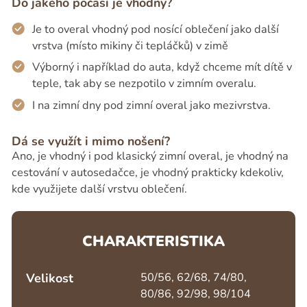
Do jakého počasí je vhodný?
Je to overal vhodný pod nosící oblečení jako další
vrstva (místo mikiny či tepláčků) v zimě
Výborný i například do auta, když chceme mít dítě v
teple, tak aby se nezpotilo v zimním overalu.
I na zimní dny pod zimní overal jako mezivrstva.
Dá se využít i mimo nošení?
Ano, je vhodný i pod klasický zimní overal, je vhodný na
cestování v autosedačce, je vhodný prakticky kdekoliv,
kde využijete další vrstvu oblečení.
CHARAKTERISTIKA
Velikost
50/56, 62/68, 74/80,
80/86, 92/98, 98/104