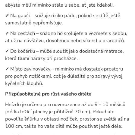
abyste měli miminko stále u sebe, ať jste kdekoli.
✔
Na gauči – snižuje riziko pádu, pokud se dítě ještě
samostatně nepřemísťuje.
✔
Na cestách – snadno ho srolujete a vezmete s sebou,
ať už na návštěvu, dovolenou nebo víkend u prarodičů.
✔
Do kočárku – může sloužit jako dodatečná matrace,
která tlumí nárazy při procházce.
✔
Místo zavinovačky – miminko má dostatek prostoru
pro pohyb nožičkami, což je důležité pro zdravý vývoj
kyčelních kloubů.
Přizpůsobitelné pro růst vašeho dítěte
Hnízdo je určeno pro novorozence až do 9 – 10 měsíců
(délka ležící plochy je přibližně 70 cm). Pokud ale
povolíte šňůrku v oblasti nožiček, prostor se zvětší až na
100 cm, takže ho vaše dítě může používat ještě déle.