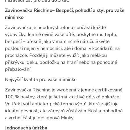
nezávadnost pro děti do 3 let.
Zavinovačka Rischino– Bezpečí, pohodlí a styl pro vaše
miminko
Zavinovačka je neodmyslitelnou součástí každé
výbavičky. Jemně ovině vaše dítě, poskytne mu teplo,
bezpečí – přesně jako v maminčině náručí. Skvěle
poslouží nejen v nemocnici, ale i doma, v kočárku či na
procházce. Později ji můžete využít jako měkkou
přikrývku, deku, podložku na hraní nebo na pohodlné
přebalování.
Nejvyšší kvalita pro vaše miminko
Zavinovačka Rischino je vyrobená z jemné certifikované
100 % bavlny, která je šetrná k citlivé dětské pokožce.
Vnitřek tvoří antialergická termo výplň, která zajišťuje
ideální pevnost, ale zároveň zůstává měkká a pohodlná
a vrchní část je designová Minky.
Jednoduchá údržba