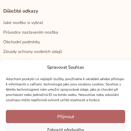
Důležité odkazy
Jaké nosítko si vybrat
Průvodce nastavením nosítka
Obchodní podmínky
Zásady ochrany osobních údajů
Reklamační řád
Spravovat Souhlas
Cookies
Abychom poskytli co nejlepší služby, používáme k ukládání a/nebo přístupu
k informacím o zařízení, technologie jako jsou soubory cookies. Souhlas s
Kontakt
těmito technologiemi nám umožní zpracovávat údaje, jako je chování při
procházení nebo jedinečná ID na tomto webu. Nesouhlas nebo odvolání
Kontakt
souhlasu může nepříznivě ovlivnit určité vlastnosti a funkce.
Zákaznická podpora
Příjmout
Velkoobchod
Kamenné prodejny
Zobrazit předvolby