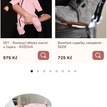
SET - Rostoucí dětský overal
Barefoot capačky zateplené-
a čepice - RŮŽOVÁ
ŠEDÉ
975
Kč
725
Kč