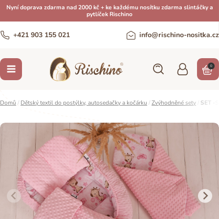
Nyní doprava zdarma nad 2000 kč + ke každému nosítku zdarma slintáčky a
pytlíček Rischino
+421 903 155 021
info@rischino-nositka.cz
0
Domů
/
Dětský textil do postýlky, autosedačky a kočárku
/
Zvýhodněné sety
/
SET -