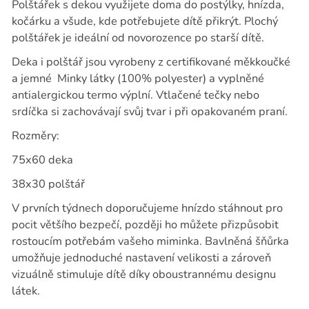
Polštářek s dekou využijete doma do postýlky, hnízda,
kočárku a všude, kde potřebujete dítě přikrýt. Plochý
polštářek je ideální od novorozence po starší dítě.
Deka i polštář jsou vyrobeny z certifikované měkkoučké
a jemné
Minky látky (100% polyester) a vyplněné
antialergickou termo výplní. Vtlačené tečky nebo
srdíčka si zachovávají svůj tvar i při opakovaném praní.
Rozměry:
75x60 deka
38x30 polštář
V prvních týdnech doporučujeme hnízdo stáhnout pro
pocit většího bezpečí, později ho můžete přizpůsobit
rostoucím potřebám vašeho miminka. Bavlněná šňůrka
umožňuje jednoduché nastavení velikosti a zároveň
vizuálně stimuluje dítě díky oboustrannému designu
látek.