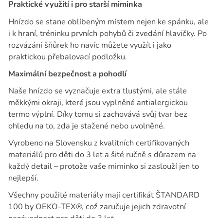
Praktické využití i pro starší miminka
Hnízdo se stane oblíbeným místem nejen ke spánku, ale
i k hraní, tréninku prvních pohybů či zvedání hlavičky. Po
rozvázání šňůrek ho navíc můžete využít i jako
praktickou přebalovací podložku.
Maximální bezpečnost a pohodlí
Naše hnízdo se vyznačuje extra tlustými, ale stále
měkkými okraji, které jsou vyplněné antialergickou
termo výplní. Díky tomu si zachovává svůj tvar bez
ohledu na to, zda je stažené nebo uvolněné.
Vyrobeno na Slovensku z kvalitních certifikovaných
materiálů pro děti do 3 let a šité ručně s důrazem na
každý detail – protože vaše miminko si zaslouží jen to
nejlepší.
Všechny použité materiály mají certifikát ŠTANDARD
100 by OEKO-TEX®, což zaručuje jejich zdravotní