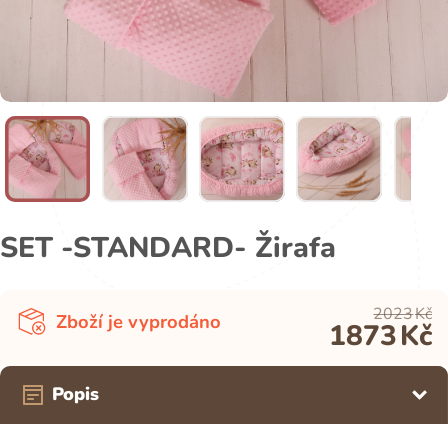
SET -STANDARD- Žirafa
2023
Kč
Zboží je vyprodáno
1873
Kč
Popis