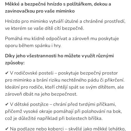
Měkké a bezpečné hnízdo s polštářkem, dekou a
zavinovačkou pro vaše miminko
Hnízdo pro miminko vytváří útulné a chráněné prostředí,
ve kterém se vaše dítě cítí bezpečně.
Pomáhá mu klidně odpočívat a zároveň mu poskytuje
oporu během spánku i hry.
Díky jeho všestrannosti ho můžete využít různými
způsoby:
✔
V rodičovské posteli – poskytuje bezpečný prostor
pro miminko a brání riziku nechtěného pádu či přikrčení.
Ideální pro rodiče, kteří chtějí spát se svým dítětem, ale
zároveň dbát na jeho bezpečnost.
✔
V dětské postýlce – chrání před tvrdými příčkami,
přičemž vysoké okraje pomáhají při polohování na bok,
což je důležité například při bolestech bříška.
✔
Na podlaze nebo koberci – skvělé jako měkké lehátko,