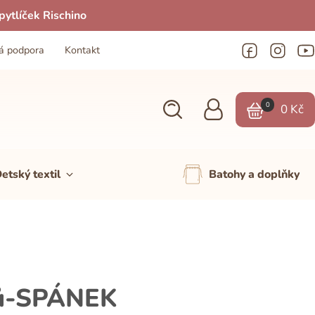
ytlíček Rischino
á podpora
Kontakt
0
0
Kč
etský textil
Batohy a doplňky
ců-SPÁNEK