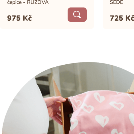
čepice - RŮŽOVÁ
ŠEDÉ
975
Kč
725
K