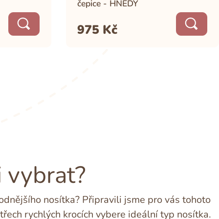
čepice - HNĚDÝ
975
Kč
i vybrat?
dnějšího nosítka? Připravili jsme pro vás tohoto
třech rychlých krocích vybere ideální typ nosítka.