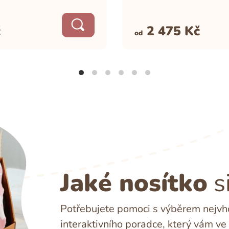
č
2 475
Kč
od
Jaké nosítko
s
Potřebujete pomoci s výběrem nejvho
interaktivního poradce, který vám ve 