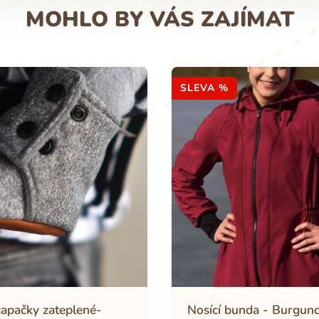
MOHLO BY VÁS ZAJÍMAT
SLEVA %
capačky zateplené-
Nosící bunda - Burgun