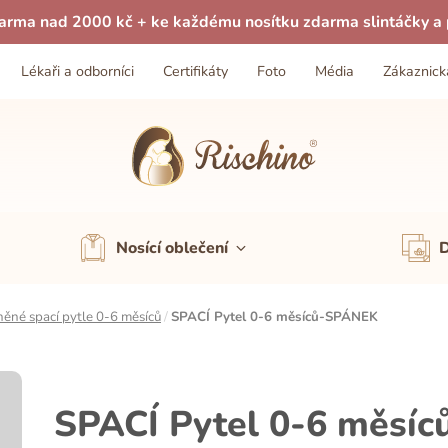
arma nad 2000 kč + ke každému nosítku zdarma slintáčky a p
Lékaři a odborníci
Certifikáty
Foto
Média
Zákaznick
Nosící oblečení
D
ěné spací pytle 0-6 měsíců
/
SPACÍ Pytel 0-6 měsíců-SPÁNEK
SPACÍ Pytel 0-6 měsí