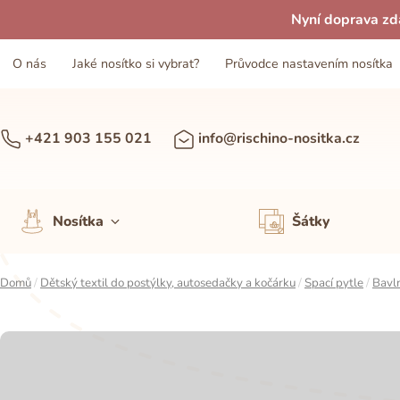
Nyní doprava zd
O nás
Jaké nosítko si vybrat?
Průvodce nastavením nosítka
+421 903 155 021
info@rischino-nositka.cz
Nosítka
Šátky
Domů
/
Dětský textil do postýlky, autosedačky a kočárku
/
Spací pytle
/
Bavln