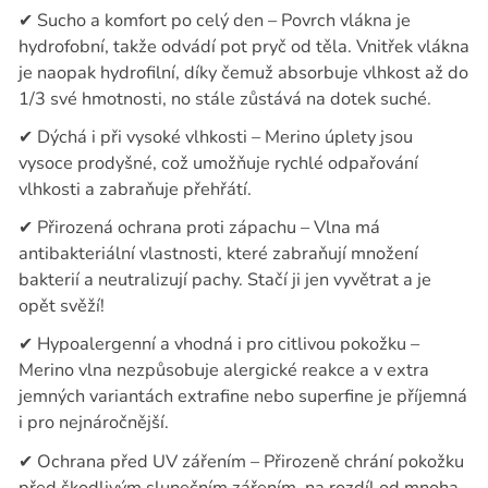
✔
Sucho a komfort po celý den – Povrch vlákna je
hydrofobní, takže odvádí pot pryč od těla. Vnitřek vlákna
je naopak hydrofilní, díky čemuž absorbuje vlhkost až do
1/3 své hmotnosti, no stále zůstává na dotek suché.
✔
Dýchá i při vysoké vlhkosti – Merino úplety jsou
vysoce prodyšné, což umožňuje rychlé odpařování
vlhkosti a zabraňuje přehřátí.
✔
Přirozená ochrana proti zápachu – Vlna má
antibakteriální vlastnosti, které zabraňují množení
bakterií a neutralizují pachy. Stačí ji jen vyvětrat a je
opět svěží!
✔
Hypoalergenní a vhodná i pro citlivou pokožku –
Merino vlna nezpůsobuje alergické reakce a v extra
jemných variantách extrafine nebo superfine je příjemná
i pro nejnáročnější.
✔
Ochrana před UV zářením – Přirozeně chrání pokožku
před škodlivým slunečním zářením, na rozdíl od mnoha