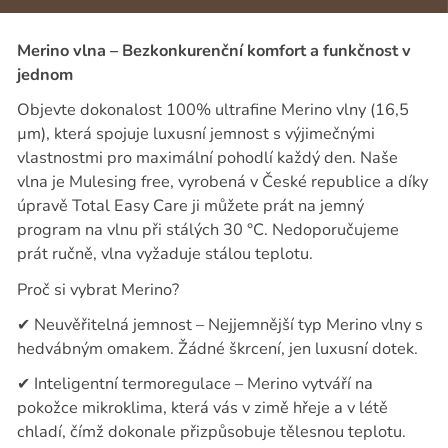
Merino vlna – Bezkonkurenční komfort a funkčnost v
jednom
Objevte dokonalost 100% ultrafine Merino vlny (16,5
µm), která spojuje luxusní jemnost s výjimečnými
vlastnostmi pro maximální pohodlí každý den. Naše
vlna je Mulesing free, vyrobená v České republice a díky
úpravě Total Easy Care ji můžete prát na jemný
program na vlnu při stálých 30 °C. Nedoporučujeme
prát ručně, vlna vyžaduje stálou teplotu.
Proč si vybrat Merino?
✔
Neuvěřitelná jemnost – Nejjemnější typ Merino vlny s
hedvábným omakem. Žádné škrcení, jen luxusní dotek.
✔
Inteligentní termoregulace – Merino vytváří na
pokožce mikroklima, která vás v zimě hřeje a v létě
chladí, čímž dokonale přizpůsobuje tělesnou teplotu.