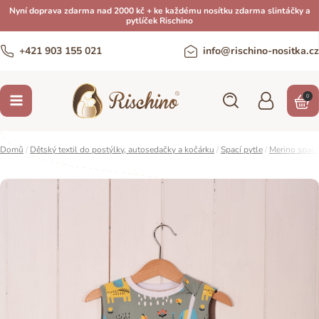
Nyní doprava zdarma nad 2000 kč + ke každému nosítku zdarma slintáčky a
pytlíček Rischino
+421 903 155 021
info@rischino-nositka.cz
0
Domů
/
Dětský textil do postýlky, autosedačky a kočárku
/
Spací pytle
/
Merino spací