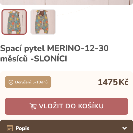
Spací pytel MERINO-12-30
měsíců -SLONÍCI
1475
Kč
Doručení:
5-10dnů
VLOŽIT DO KOŠÍKU
Popis