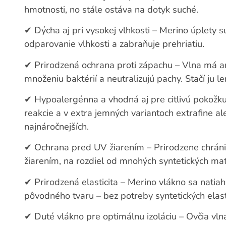
hmotnosti, no stále ostáva na dotyk suché.
✔
Dýcha aj pri vysokej vlhkosti – Merino úplety 
odparovanie vlhkosti a zabraňuje prehriatiu.
✔
Prirodzená ochrana proti zápachu – Vlna má ant
množeniu baktérií a neutralizujú pachy. Stačí ju le
✔
Hypoalergénna a vhodná aj pre citlivú pokožku
reakcie a v extra jemných variantoch extrafine al
najnáročnejších.
✔
Ochrana pred UV žiarením – Prirodzene chrán
žiarením, na rozdiel od mnohých syntetických mat
✔
Prirodzená elasticita – Merino vlákno sa natia
pôvodného tvaru – bez potreby syntetických elast
✔
Duté vlákno pre optimálnu izoláciu – Ovčia vlna