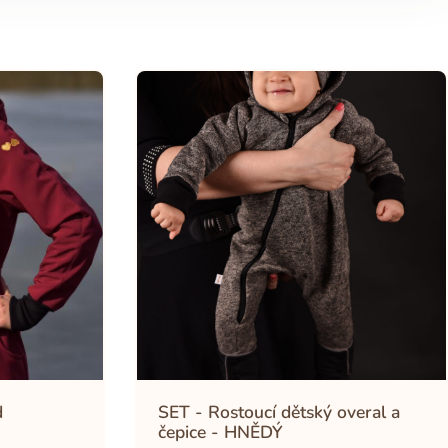
d
SET - Rostoucí dětský overal a
čepice - HNĚDÝ