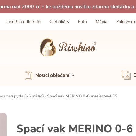
arma nad 2000 kč + ke každému nosítku zdarma slintáčky a p
Lékaři a odborníci
Certifikáty
Foto
Média
Zákaznick
Nosící oblečení
D
o spací pytle 0-6 měsíců
/
Spací vak MERINO 0-6 mesiacov-LES
Spací vak MERINO 0-6