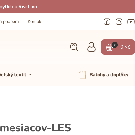
ytlíček Rischino
á podpora
Kontakt
0
0
Kč
etský textil
Batohy a doplňky
 mesiacov-LES