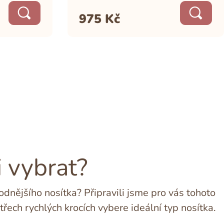
975
Kč
i vybrat?
dnějšího nosítka? Připravili jsme pro vás tohoto
třech rychlých krocích vybere ideální typ nosítka.