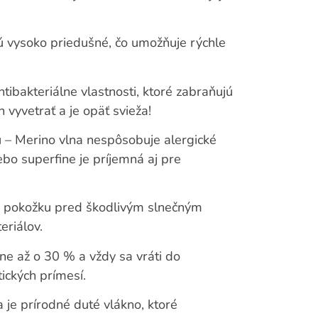
sú vysoko priedušné, čo umožňuje rýchle
ibakteriálne vlastnosti, ktoré zabraňujú
n vyvetrať a je opäť svieža!
 – Merino vlna nespôsobuje alergické
ebo superfine je príjemná aj pre
i pokožku pred škodlivým slnečným
eriálov.
hne až o 30 % a vždy sa vráti do
ických prímesí.
 je prírodné duté vlákno, ktoré