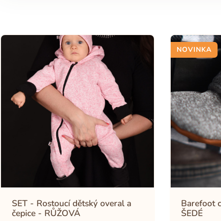
NOVINKA
SET - Rostoucí dětský overal a
Barefoot 
čepice - RŮŽOVÁ
ŠEDÉ