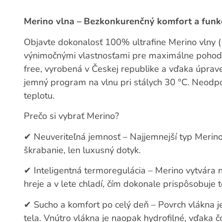
Merino vlna – Bezkonkurenčný komfort a funk
Objavte dokonalosť 100% ultrafine Merino vlny (
výnimočnými vlastnosťami pre maximálne pohodl
free, vyrobená v Českej republike a vďaka úprav
jemný program na vlnu pri stálych 30 °C. Neodpo
teplotu.
Prečo si vybrať Merino?
✔
Neuveriteľná jemnosť – Najjemnejší typ Meri
škrabanie, len luxusný dotyk.
✔
Inteligentná termoregulácia – Merino vytvára 
hreje a v lete chladí, čím dokonale prispôsobuje t
✔
Sucho a komfort po celý deň – Povrch vlákna j
tela. Vnútro vlákna je naopak hydrofilné, vďaka 