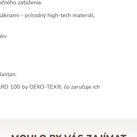
očného zaťaženia.
láknami – prírodný high-tech materiál,
iev
lastan.
DARD 100 by OEKO-TEX®, čo zaručuje ich