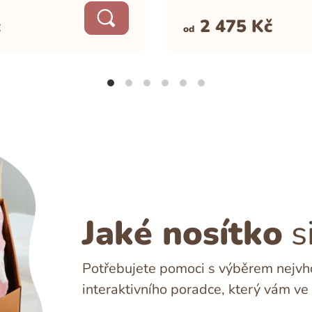
č
2 475
Kč
od
Jaké nosítko
s
Potřebujete pomoci s výběrem nejvho
interaktivního poradce, který vám ve 