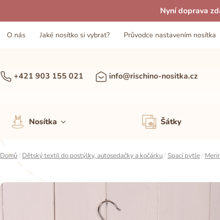
Nyní doprava zd
O nás
Jaké nosítko si vybrat?
Průvodce nastavením nosítka
+421 903 155 021
info@rischino-nositka.cz
Nosítka
Šátky
Domů
/
Dětský textil do postýlky, autosedačky a kočárku
/
Spací pytle
/
Merin