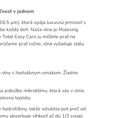
čnosť v jednom
16,5 µm), ktorá spája luxusnú jemnosť s
ie každý deň. Naša vlna je Mulesing
e Total Easy Care ju môžete prať na
rúčame prať ručne, vlna vyžaduje stálu
no vlny s hodvábnym omakom. Žiadne
na pokožke mikroklímu, ktorá vás v zime
elesnú teplotu.
e hydrofóbny, takže odvádza pot preč od
čomu absorbuje vlhkosť až do 1/3 svojej