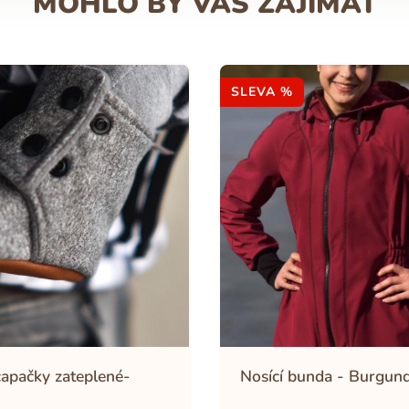
MOHLO BY VÁS ZAJÍMAT
SLEVA %
capačky zateplené-
Nosící bunda - Burgun