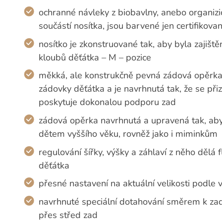
ochranné návleky z biobavlny, anebo organiz
součástí nosítka, jsou barvené jen certifikov
nosítko je zkonstruované tak, aby byla zajišt
kloubů děťátka – M – pozice
měkká, ale konstrukčně pevná zádová opěrka 
zádovky děťátka a je navrhnutá tak, že se př
poskytuje dokonalou podporu zad
zádová opěrka navrhnutá a upravená tak, aby
dětem vyššího věku, rovněž jako i miminkům
regulování šířky, výšky a záhlaví z něho dělá
děťátka
přesné nastavení na aktuální velikosti podle 
navrhnuté speciální dotahování směrem k zad
přes střed zad