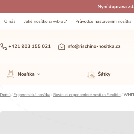
Nyní doprava zd
O nás
Jaké nosítko si vybrat?
Průvodce nastavením nosítka
+421 903 155 021
info@rischino-nositka.cz
Nosítka
Šátky
Domů
/
Ergonomická nosítka
/
Rostoucí ergonomické nosítko Flexible
/
WHIT