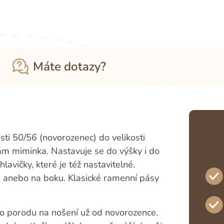
Máte dotazy?
sti 50/56 (novorozenec) do velikosti
írám miminka. Nastavuje se do výšky i do
lavičky, které je též nastavitelné.
h anebo na boku. Klasické ramenní pásy
po porodu na nošení už od novorozence.