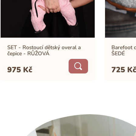
SET - Rostoucí dětský overal a
Barefoot 
čepice - RŮŽOVÁ
ŠEDÉ
975
Kč
725
K