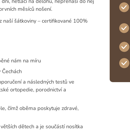
dní, netlačí na dělohu, nepřenáší do něj
prvních měsíců nošení.
 z naší šátkoviny – certifikované 100%
běné nám na míru
v Čechách
oporučení a následných testů ve
tské ortopedie, porodnictví a
tele, čímž oběma poskytuje zdravé,
 větších dětech a je součástí nosítka