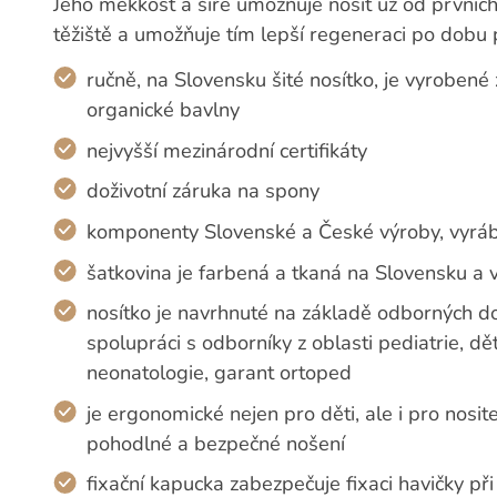
Jeho měkkost a šíře umožňuje nosit už od prvních 
těžiště a umožňuje tím lepší regeneraci po dobu 
ručně, na Slovensku šité nosítko, je vyrobené
organické bavlny
nejvyšší mezinárodní certifikáty
doživotní záruka na spony
komponenty Slovenské a České výroby, vyrá
šatkovina je farbená a tkaná na Slovensku a 
nosítko je navrhnuté na základě odborných d
spolupráci s odborníky z oblasti pediatrie, dě
neonatologie, garant ortoped
je ergonomické nejen pro děti, ale i pro nosi
pohodlné a bezpečné nošení
fixační kapucka zabezpečuje fixaci havičky při