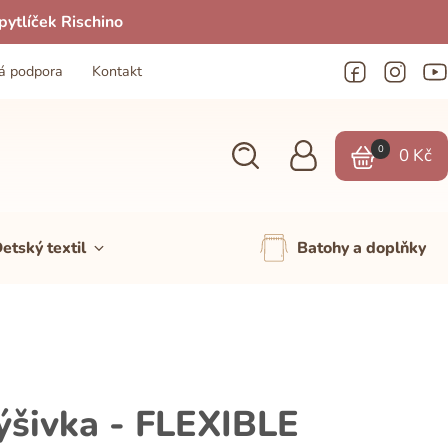
ytlíček Rischino
á podpora
Kontakt
0
0
Kč
etský textil
Batohy a doplňky
ivka - FLEXIBLE