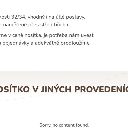
kosti 32/34, vhodný i na útlé postavy.
 naměřené přes střed břicha.
me v ceně nosítka, je potřeba nám uvést
ku objednávky a adekvátně prodloužíme
OSÍTKO V JINÝCH PROVEDENÍ
Sorry, no content found.