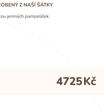
OBENÝ Z NAŠÍ ŠÁTKY
vkou jemných pampelišek.
4725
Kč