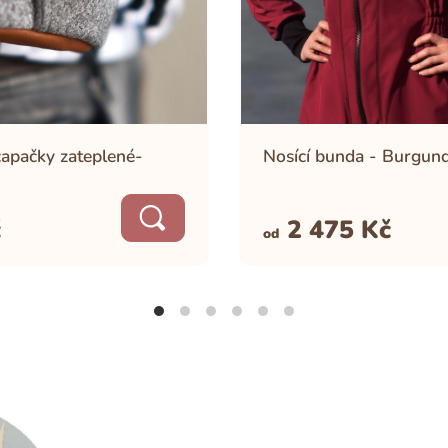
capačky zateplené-
Nosící bunda - Burgun
č
2 475
Kč
od