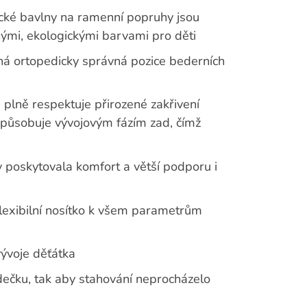
ické bavlny na ramenní popruhy jsou
anými, ekologickými barvami pro děti
ěná ortopedicky správná pozice bederních
plně respektuje přirozené zakřivení
izpůsobuje vývojovým fázím zad, čímž
 poskytovala komfort a větší podporu i
 flexibilní nosítko k všem parametrům
vývoje děťátka
ečku, tak aby stahování neprocházelo