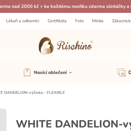
arma nad 2000 kč + ke každému nosítku zdarma slintáčky a p
Lékaři a odborníci
Certifikáty
Foto
Média
Zákaznick
Nosící oblečení
D
E DANDELION-výšivka - FLEXIBLE
WHITE DANDELION-výš