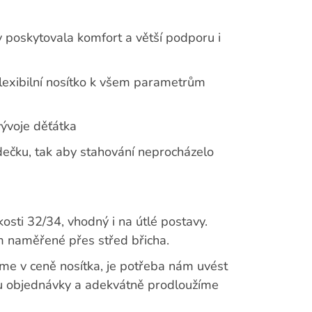
 poskytovala komfort a větší podporu i
 flexibilní nosítko k všem parametrům
vývoje děťátka
ečku, tak aby stahování neprocházelo
kosti 32/34, vhodný i na útlé postavy.
 naměřené přes střed břicha.
me v ceně nosítka, je potřeba nám uvést
ku objednávky a adekvátně prodloužíme