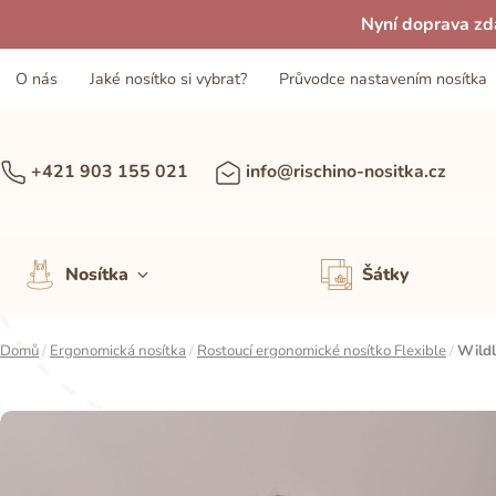
Nyní doprava zd
O nás
Jaké nosítko si vybrat?
Průvodce nastavením nosítka
+421 903 155 021
info@rischino-nositka.cz
Nosítka
Šátky
Domů
/
Ergonomická nosítka
/
Rostoucí ergonomické nosítko Flexible
/
Wildl