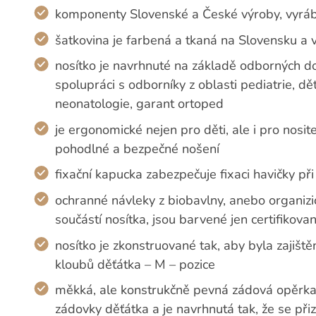
komponenty Slovenské a České výroby, vyrá
šatkovina je farbená a tkaná na Slovensku a 
nosítko je navrhnuté na základě odborných d
spolupráci s odborníky z oblasti pediatrie, dě
neonatologie, garant ortoped
je ergonomické nejen pro děti, ale i pro nosi
pohodlné a bezpečné nošení
fixační kapucka zabezpečuje fixaci havičky při
ochranné návleky z biobavlny, anebo organiz
součástí nosítka, jsou barvené jen certifikov
nosítko je zkonstruované tak, aby byla zajišt
kloubů děťátka – M – pozice
měkká, ale konstrukčně pevná zádová opěrka 
zádovky děťátka a je navrhnutá tak, že se př