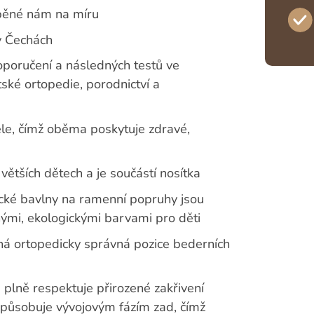
běné nám na míru
v Čechách
oporučení a následných testů ve
tské ortopedie, porodnictví a
tele, čímž oběma poskytuje zdravé,
 větších dětech a je součástí nosítka
ické bavlny na ramenní popruhy jsou
anými, ekologickými barvami pro děti
ěná ortopedicky správná pozice bederních
plně respektuje přirozené zakřivení
izpůsobuje vývojovým fázím zad, čímž