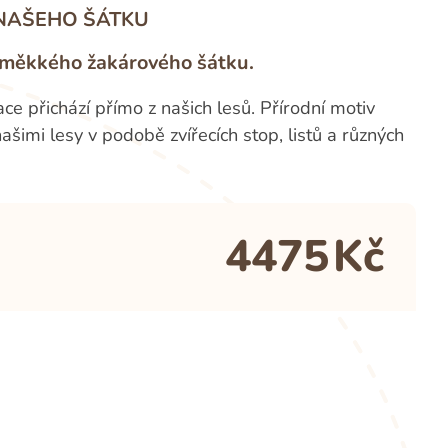
NAŠEHO ŠÁTKU
o měkkého žakárového šátku.
ce přichází přímo z našich lesů. Přírodní motiv
šimi lesy v podobě zvířecích stop, listů a různých
4475
Kč