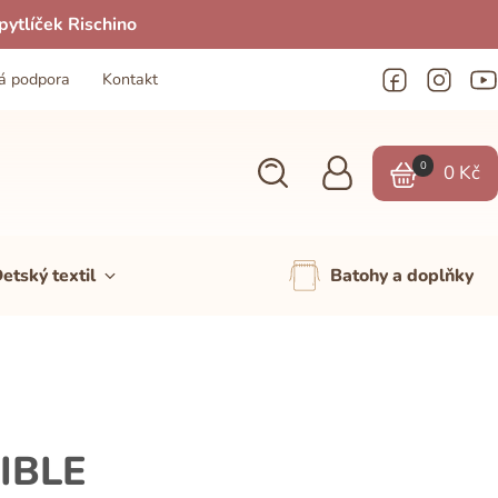
ytlíček Rischino
á podpora
Kontakt
0
0
Kč
etský textil
Batohy a doplňky
XIBLE