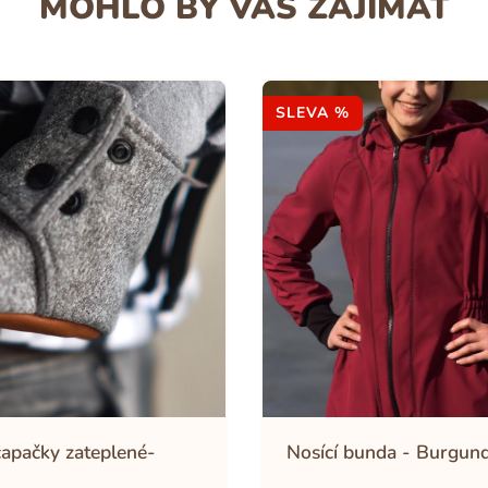
MOHLO BY VÁS ZAJÍMAT
SLEVA %
capačky zateplené-
Nosící bunda - Burgun