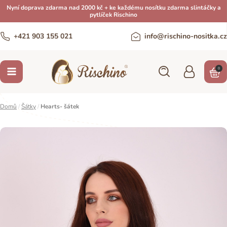
Nyní doprava zdarma nad 2000 kč + ke každému nosítku zdarma slintáčky a
pytlíček Rischino
+421 903 155 021
info@rischino-nositka.cz
0
Domů
/
Šátky
/
Hearts- šátek