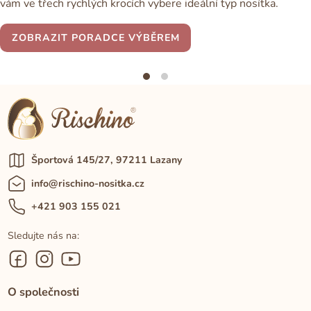
vám ve třech rychlých krocích vybere ideální typ nosítka.
ZOBRAZIT PORADCE VÝBĚREM
Športová 145/27, 97211 Lazany
info@rischino-nositka.cz
+421 903 155 021
Sledujte nás na:
O společnosti