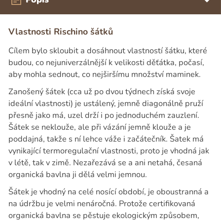
Vlastnosti Rischino šátků
Cílem bylo skloubit a dosáhnout vlastností šátku, které
budou, co nejuniverzálnější k velikosti děťátka, počasí,
aby mohla sednout, co nejširšímu množství maminek.
Zanošený šátek (cca už po dvou týdnech získá svoje
ideální vlastnosti) je ustálený, jemně diagonálně pruží
přesně jako má, uzel drží i po jednoduchém zauzlení.
Šátek se neklouže, ale při vázání jemně klouže a je
poddajná, takže s ní lehce váže i začátečník. Šatek má
vynikající termoregulační vlastnosti, proto je vhodná jak
v létě, tak v zimě. Nezařezává se a ani netahá, česaná
organická bavlna ji dělá velmi jemnou.
Šátek je vhodný na celé nosící období, je oboustranná a
na údržbu je velmi nenáročná. Protože certifikovaná
organická bavlna se pěstuje ekologickým způsobem,