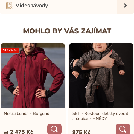
Videonávody
MOHLO BY VÁS ZAJÍMAT
SLEVA %
Nosící bunda - Burgund
SET - Rostoucí dětský overal
a čepice - HNĚDÝ
2 475
Kč
975
Kč
od