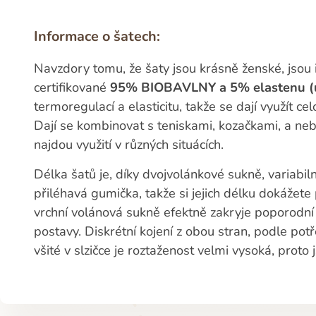
Informace o šatech:
Navzdory tomu, že šaty jsou krásně ženské, jsou 
certifikované
95% BIOBAVLNY a 5% elastenu (
termoregulací a elasticitu, takže se dají využít c
Dají se kombinovat s teniskami, kozačkami, a neb
najdou využití v různých situácích.
Délka šatů je, díky dvojvolánkové sukně, variabiln
přiléhavá gumička, takže si jejich délku dokážete 
vrchní volánová sukně efektně zakryje poporodní 
postavy. Diskrétní kojení z obou stran, podle pot
všité v slzičce je roztaženost velmi vysoká, proto 