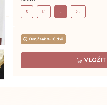
S
M
L
XL
Doručení:
8-16 dnů
VLOŽIT