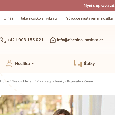
Nyní doprava zd
O nás
Jaké nosítko si vybrat?
Průvodce nastavením nosítka
+421 903 155 021
info@rischino-nositka.cz
Nosítka
Šátky
Domů
/
Nosíci oblečení
/
Kojící šaty a tuniky
/
Kojošaty - černé