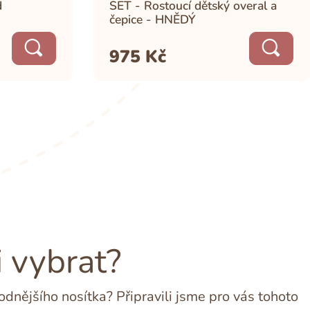
d
SET - Rostoucí dětský overal a
čepice - HNĚDÝ
975
Kč
i vybrat?
dnějšího nosítka? Připravili jsme pro vás tohoto