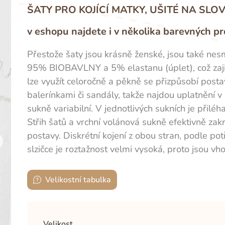
ŠATY PRO KOJÍCÍ MATKY, UŠITÉ NA SL
v eshopu najdete i v několika barevných p
Přestože šaty jsou krásně ženské, jsou také nesm
95% BIOBAVLNY a 5% elastanu (úplet), což zajišť
lze využít celoročně a pěkně se přizpůsobí posta
balerínkami či sandály, takže najdou uplatnění v 
sukně variabilní. V jednotlivých sukních je přilé
Střih šatů a vrchní volánová sukně efektivně zak
postavy. Diskrétní kojení z obou stran, podle pot
slzičce je roztažnost velmi vysoká, proto jsou vh
Velikostní tabulka
Velikost