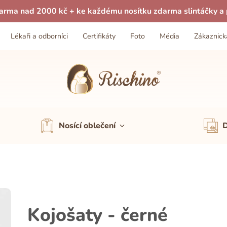
arma nad 2000 kč + ke každému nosítku zdarma slintáčky a p
Lékaři a odborníci
Certifikáty
Foto
Média
Zákaznick
Nosící oblečení
D
Kojošaty - černé