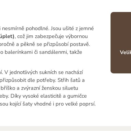
i nesmírně pohodlné. Jsou ušité z jemné
úplet)
, což jim zabezpečuje výbornou
eloročně a pěkně se přizpůsobí postavě.
o balerínkami či sandálenmi, takže
Veli
í. V jednotlivých sukních se nachází
přizpůsobit dle potřeby. Střih šatů a
bříško a zvýrazní ženskou siluetu
řeby. Díky vysoké elasticitě a gumičce
jsou kojící šaty vhodné i pro velké poprsí.