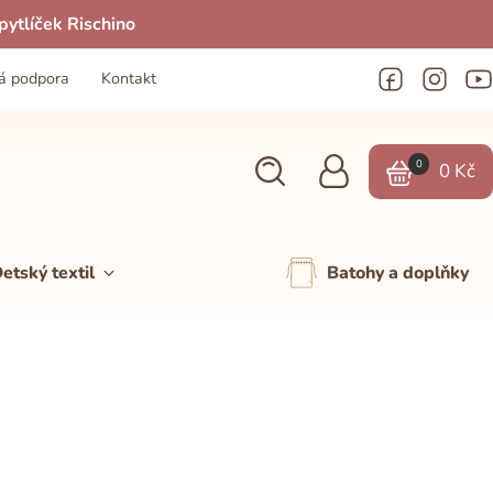
ytlíček Rischino
á podpora
Kontakt
0
0
Kč
etský textil
Batohy a doplňky