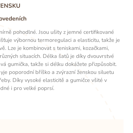
OVENSKU
rovedeních
írně pohodlné. Jsou ušity z jemné certifikované
uje výbornou termoregulaci a elasticitu, takže je
vě. Lze je kombinovat s teniskami, kozačkami,
různých situacích.
Délka šatů je díky dvouvrstvé
havá gumička, takže si délku dokážete přizpůsobit.
ryje poporodní bříško a zvýrazní ženskou siluetu
řeby. Díky vysoké elasticitě a gumičce všité v
odné i pro velké poprsí.