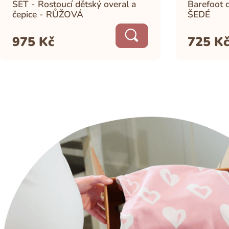
SET - Rostoucí dětský overal a
Barefoot 
čepice - RŮŽOVÁ
ŠEDÉ
975
Kč
725
K