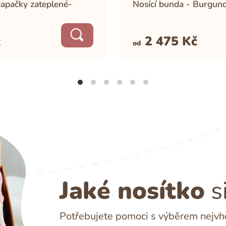
capačky zateplené-
Nosící bunda - Burgun
č
2 475
Kč
od
Jaké nosítko
s
Potřebujete pomoci s výběrem nejvho