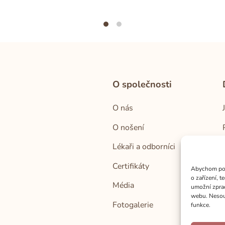
O společnosti
O nás
O nošení
Lékaři a odborníci
Certifikáty
Abychom posk
o zařízení, 
Média
umožní zprac
webu. Nesouh
Fotogalerie
funkce.