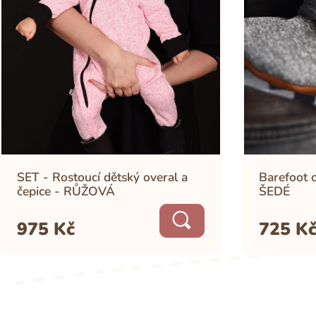
SET - Rostoucí dětský overal a
Barefoot 
čepice - RŮŽOVÁ
ŠEDÉ
975
Kč
725
K