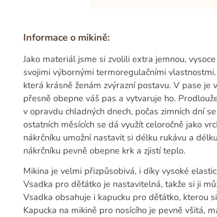
Informace o mikině:
Jako materiál jsme si zvolili extra jemnou, vysoce
svojimi výbornými termoregulačními vlastnostmi.
která krásně ženám zvýrazní postavu. V pase je v
přesně obepne váš pas a vytvaruje ho. Prodloužen
v opravdu chladných dnech, počas zimních dní se
ostatních měsících se dá využít celoročně jako vr
nákrčníku umožní nastavit si délku rukávu a délk
nákrčníku pevně obepne krk a zjistí teplo.
Mikina je velmi přizpůsobivá, i díky vysoké elast
Vsadka pro děťátko je nastavitelná, takže si ji mů
Vsadka obsahuje i kapucku pro děťátko, kterou si
Kapucka na mikině pro nosícího je pevně všitá, má