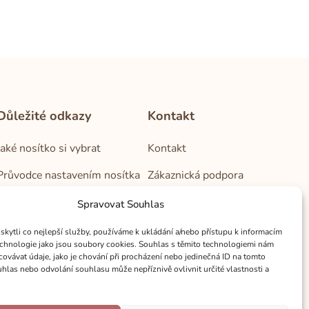
Důležité odkazy
Kontakt
Jaké nosítko si vybrat
Kontakt
Průvodce nastavením nosítka
Zákaznická podpora
Obchodní podmínky
Velkoobchod
Spravovat Souhlas
Zásady ochrany osobních
Kamenné prodejny
ytli co nejlepší služby, používáme k ukládání a/nebo přístupu k informacím
údajů
technologie jako jsou soubory cookies. Souhlas s těmito technologiemi nám
ovávat údaje, jako je chování při procházení nebo jedinečná ID na tomto
Reklamační řád
las nebo odvolání souhlasu může nepříznivě ovlivnit určité vlastnosti a
Cookies