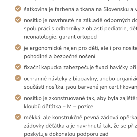
šatkovina je farbená a tkaná na Slovensku a 
nosítko je navrhnuté na základě odborných d
spolupráci s odborníky z oblasti pediatrie, dě
neonatologie, garant ortoped
je ergonomické nejen pro děti, ale i pro nosi
pohodlné a bezpečné nošení
fixační kapucka zabezpečuje fixaci havičky při
ochranné návleky z biobavlny, anebo organiz
součástí nosítka, jsou barvené jen certifikov
nosítko je zkonstruované tak, aby byla zajišt
kloubů děťátka – M – pozice
měkká, ale konstrukčně pevná zádová opěrka 
zádovky děťátka a je navrhnutá tak, že se př
poskytuje dokonalou podporu zad