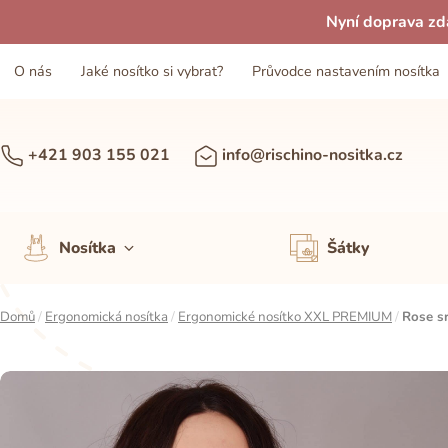
Nyní doprava zd
O nás
Jaké nosítko si vybrat?
Průvodce nastavením nosítka
+421 903 155 021
info@rischino-nositka.cz
Nosítka
Šátky
Domů
/
Ergonomická nosítka
/
Ergonomické nosítko XXL PREMIUM
/
Rose s