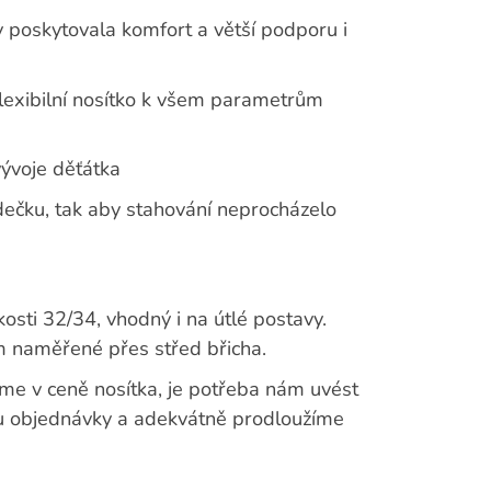
 poskytovala komfort a větší podporu i
 flexibilní nosítko k všem parametrům
vývoje děťátka
ečku, tak aby stahování neprocházelo
kosti 32/34, vhodný i na útlé postavy.
 naměřené přes střed břicha.
me v ceně nosítka, je potřeba nám uvést
ku objednávky a adekvátně prodloužíme