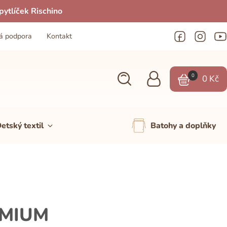
ytlíček Rischino
á podpora
Kontakt
0
0
Kč
etský textil
Batohy a doplňky
EMIUM