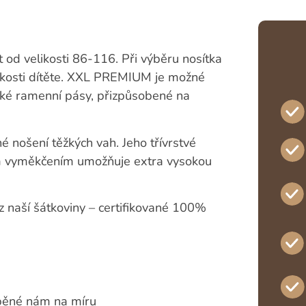
 od velikosti 86-116. Při výběru nosítka
elikosti dítěte. XXL PREMIUM je možné
ické ramenní pásy, přizpůsobené na
é nošení těžkých vah. Jeho třívrstvé
ním vyměkčením umožňuje extra vysokou
 z naší šátkoviny – certifikované 100%
běné nám na míru