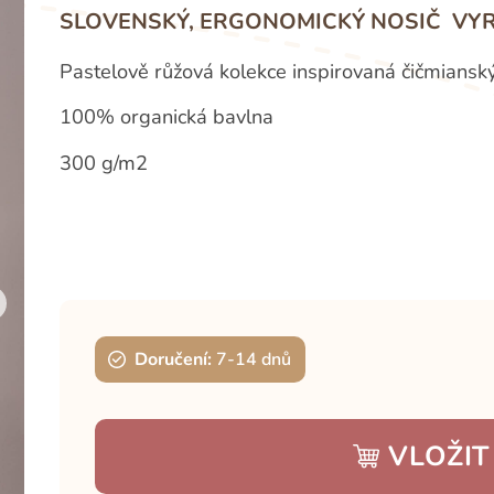
SLOVENSKÝ, ERGONOMICKÝ NOSIČ VYR
Pastelově růžová kolekce inspirovaná čičmianský
100% organická bavlna
300 g/m2
Doručení:
7-14 dnů
VLOŽIT