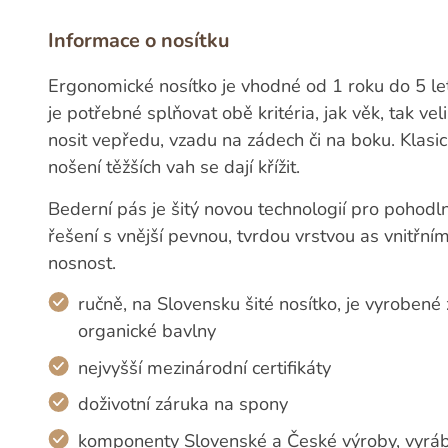
Informace o nosítku
Ergonomické nosítko je vhodné od 1 roku do 5 let
je potřebné splňovat obě kritéria, jak věk, tak v
nosit vepředu, vzadu na zádech či na boku. Klas
nošení těžších vah se dají křížit.
Bederní pás je šitý novou technologií pro pohodln
řešení s vnější pevnou, tvrdou vrstvou as vnitř
nosnost.
ručně, na Slovensku šité nosítko, je vyrobené
organické bavlny
nejvyšší mezinárodní certifikáty
doživotní záruka na spony
komponenty Slovenské a České výroby, vyrá