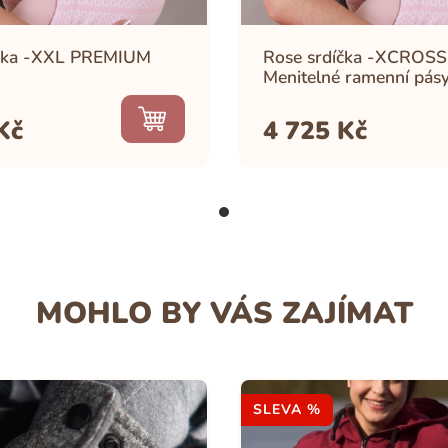
íčka -XXL PREMIUM
Rose srdíčka -XCROSS
Menitelné ramenní pás
Kč
4 725
Kč
MOHLO BY VÁS ZAJÍMAT
SLEVA %