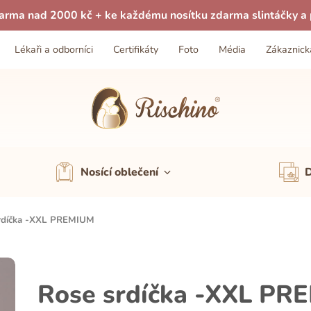
arma nad 2000 kč + ke každému nosítku zdarma slintáčky a p
Lékaři a odborníci
Certifikáty
Foto
Média
Zákaznick
Nosící oblečení
D
rdíčka -XXL PREMIUM
Rose srdíčka -XXL PR