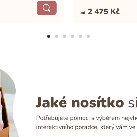
č
2 475
Kč
od
Jaké nosítko
s
Potřebujete pomoci s výběrem nejvho
interaktivního poradce, který vám ve 