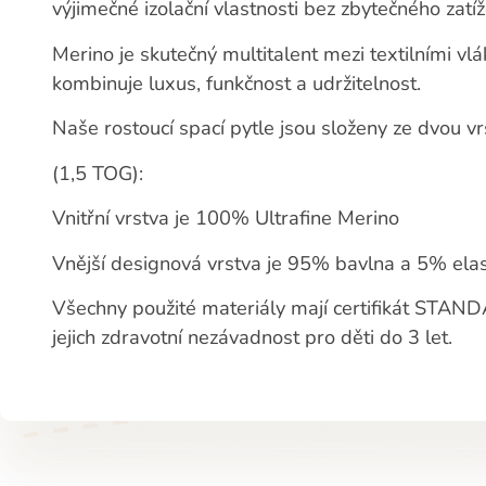
výjimečné izolační vlastnosti bez zbytečného zatíž
Merino je skutečný multitalent mezi textilními vlá
kombinuje luxus, funkčnost a udržitelnost.
Naše rostoucí spací pytle jsou složeny ze dvou vr
(1,5 TOG):
Vnitřní vrstva je 100% Ultrafine Merino
Vnější designová vrstva je 95% bavlna a 5% elas
Všechny použité materiály mají certifikát STA
jejich zdravotní nezávadnost pro děti do 3 let.