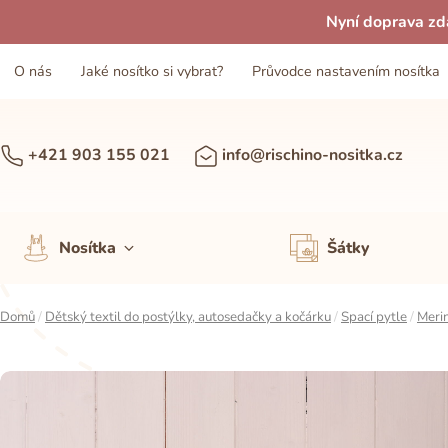
Nyní doprava zd
O nás
Jaké nosítko si vybrat?
Průvodce nastavením nosítka
+421 903 155 021
info@rischino-nositka.cz
Nosítka
Šátky
Domů
/
Dětský textil do postýlky, autosedačky a kočárku
/
Spací pytle
/
Merin