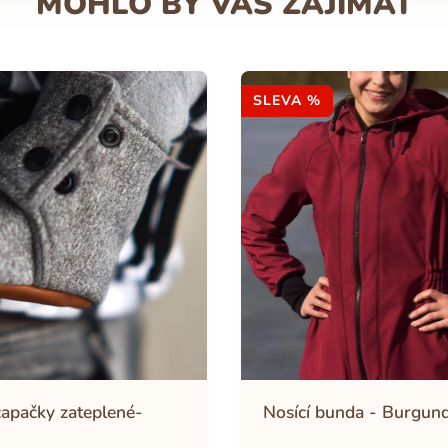
MOHLO BY VÁS ZAJÍMAT
SLEVA %
capačky zateplené-
Nosící bunda - Burgun