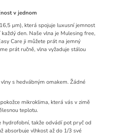
čnost v jednom
16,5 µm), která spojuje luxusní jemnost
 každý den. Naše vlna je Mulesing free,
Easy Care ji můžete prát na jemný
me prát ručně, vlna vyžaduje stálou
no vlny s hedvábným omakem. Žádné
 pokožce mikroklima, která vás v zimě
tělesnou teplotu.
 hydrofobní, takže odvádí pot pryč od
muž absorbuje vlhkost až do 1/3 své