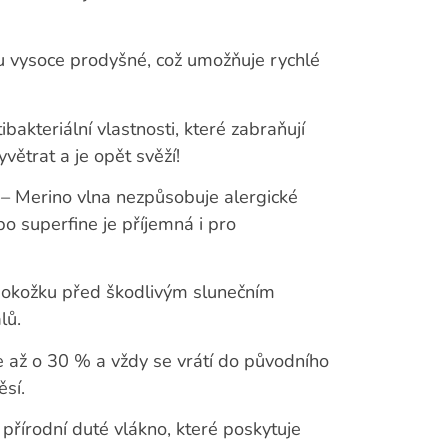
ou vysoce prodyšné, což umožňuje rychlé
akteriální vlastnosti, které zabraňují
yvětrat a je opět svěží!
 – Merino vlna nezpůsobuje alergické
o superfine je příjemná i pro
pokožku před škodlivým slunečním
lů.
e až o 30 % a vždy se vrátí do původního
ěsí.
 přírodní duté vlákno, které poskytuje