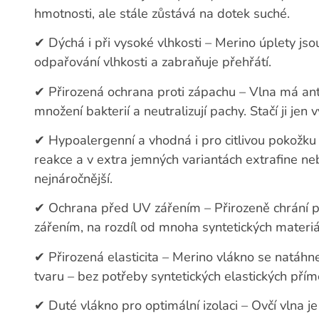
hmotnosti, ale stále zůstává na dotek suché.
✔
Dýchá i při vysoké vlhkosti – Merino úplety js
odpařování vlhkosti a zabraňuje přehřátí.
✔
Přirozená ochrana proti zápachu – Vlna má antib
množení bakterií a neutralizují pachy. Stačí ji jen v
✔
Hypoalergenní a vhodná i pro citlivou pokožku
reakce a v extra jemných variantách extrafine neb
nejnáročnější.
✔
Ochrana před UV zářením – Přirozeně chrání 
zářením, na rozdíl od mnoha syntetických materiá
✔
Přirozená elasticita – Merino vlákno se natáhn
tvaru – bez potřeby syntetických elastických přím
✔
Duté vlákno pro optimální izolaci – Ovčí vlna je