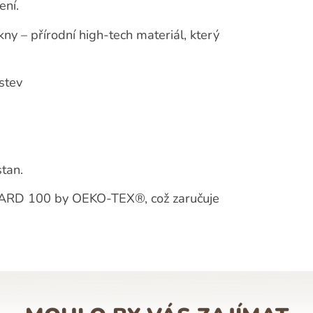
ení.
kny – přírodní high-tech materiál, který
stev
tan.
NDARD 100 by OEKO-TEX®, což zaručuje