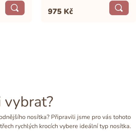
975
Kč
i vybrat?
dnějšího nosítka? Připravili jsme pro vás tohoto
třech rychlých krocích vybere ideální typ nosítka.