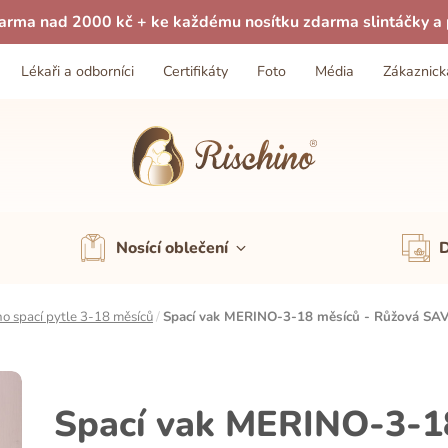
arma nad 2000 kč + ke každému nosítku zdarma slintáčky a p
Lékaři a odborníci
Certifikáty
Foto
Média
Zákaznick
Nosící oblečení
D
o spací pytle 3-18 měsíců
/
Spací vak MERINO-3-18 měsíců - Růžová S
Spací vak MERINO-3-1