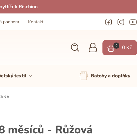
ytlíček Rischino
á podpora
Kontakt
0
0
Kč
etský textil
Batohy a doplňky
AVANA
8 měsíců - Růžová