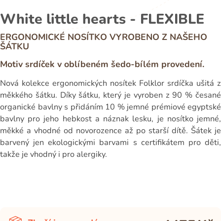
White little hearts - FLEXIBLE
ERGONOMICKÉ NOSÍTKO VYROBENO Z NAŠEHO
ŠÁTKU
Motiv srdíček v oblíbeném šedo-bílém provedení.
Nová kolekce ergonomických nosítek Folklor srdíčka ušitá z
měkkého šátku. Díky šátku, který je vyroben z 90 % česané
organické bavlny s přidáním 10 % jemné prémiové egyptské
bavlny pro jeho hebkost a náznak lesku, je nosítko jemné,
měkké a vhodné od novorozence až po starší dítě. Šátek je
barvený jen ekologickými barvami s certifikátem pro děti,
takže je vhodný i pro alergiky.