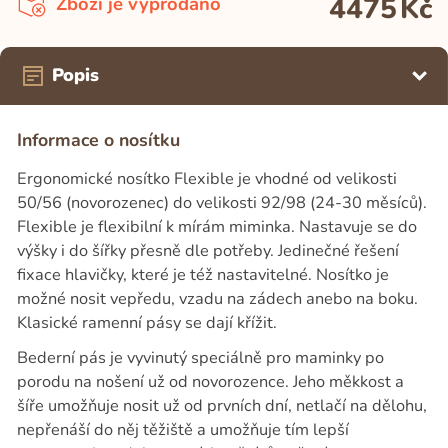
4475
Kč
Zboží je vyprodáno
Popis
Informace o nosítku
Ergonomické nosítko Flexible je vhodné od velikosti
50/56 (novorozenec) do velikosti 92/98 (24-30 měsíců).
Flexible je flexibilní k mírám miminka. Nastavuje se do
výšky i do šířky přesně dle potřeby. Jedinečné řešení
fixace hlavičky, které je též nastavitelné. Nosítko je
možné nosit vepředu, vzadu na zádech anebo na boku.
Klasické ramenní pásy se dají křížit.
Bederní pás je vyvinutý speciálně pro maminky po
porodu na nošení už od novorozence. Jeho měkkost a
šíře umožňuje nosit už od prvních dní, netlačí na dělohu,
nepřenáší do něj těžiště a umožňuje tím lepší