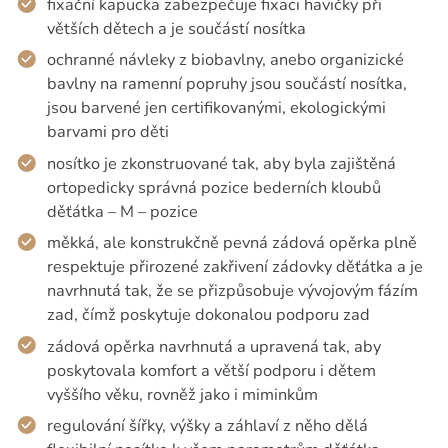
fixační kapucka zabezpečuje fixaci havičky při
větších dětech a je součástí nosítka
ochranné návleky z biobavlny, anebo organizické
bavlny na ramenní popruhy jsou součástí nosítka,
jsou barvené jen certifikovanými, ekologickými
barvami pro děti
nosítko je zkonstruované tak, aby byla zajištěná
ortopedicky správná pozice bederních kloubů
děťátka – M – pozice
měkká, ale konstrukčně pevná zádová opěrka plně
respektuje přirozené zakřivení zádovky děťátka a je
navrhnutá tak, že se přizpůsobuje vývojovým fázím
zad, čímž poskytuje dokonalou podporu zad
zádová opěrka navrhnutá a upravená tak, aby
poskytovala komfort a větší podporu i dětem
vyššího věku, rovněž jako i miminkům
regulování šířky, výšky a záhlaví z něho dělá