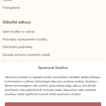
Fotogalerie
Důležité odkazy
Jaké nosítko si vybrat
Průvodce nastavením nosítka
Obchodní podmínky
Zásady ochrany osobních údajů
Reklamační řád
Spravovat Souhlas
Cookies
Abychom poskytli co nejlepší služby, používáme k ukládání a/nebo přístupu
k informacím o zařízení, technologie jako jsou soubory cookies. Souhlas s
Kontakt
těmito technologiemi nám umožní zpracovávat údaje, jako je chování při
procházení nebo jedinečná ID na tomto webu. Nesouhlas nebo odvolání
Kontakt
souhlasu může nepříznivě ovlivnit určité vlastnosti a funkce.
Zákaznická podpora