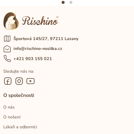
Športová 145/27, 97211 Lazany
info@rischino-nositka.cz
+421 903 155 021
Sledujte nás na:
O společnosti
O nás
O nošení
Lékaři a odborníci