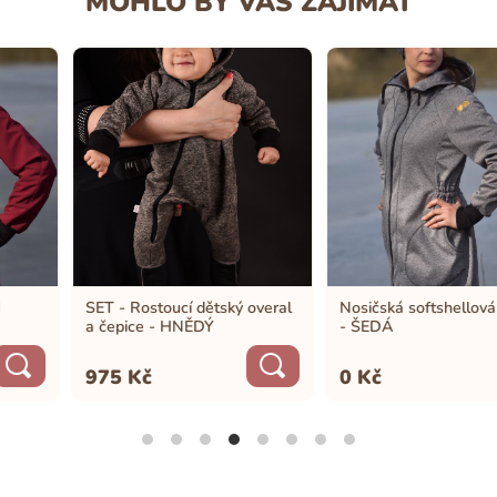
MOHLO BY VÁS ZAJÍMAT
SET - Rostoucí dětský overal
Nosičská softshellová bunda
a čepice - HNĚDÝ
- ŠEDÁ
975
Kč
0
Kč