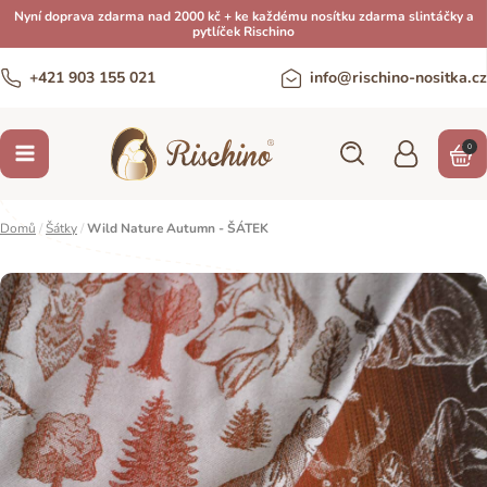
Nyní doprava zdarma nad 2000 kč + ke každému nosítku zdarma slintáčky a
pytlíček Rischino
+421 903 155 021
info@rischino-nositka.cz
0
Domů
/
Šátky
/
Wild Nature Autumn - ŠÁTEK