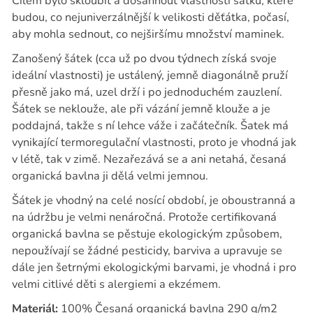
Cílem bylo skloubit a dosáhnout vlastností šátku, které
budou, co nejuniverzálnější k velikosti děťátka, počasí,
aby mohla sednout, co nejširšímu množství maminek.
Zanošený šátek (cca už po dvou týdnech získá svoje
ideální vlastnosti) je ustálený, jemně diagonálně pruží
přesně jako má, uzel drží i po jednoduchém zauzlení.
Šátek se neklouže, ale při vázání jemně klouže a je
poddajná, takže s ní lehce váže i začátečník. Šatek má
vynikající termoregulační vlastnosti, proto je vhodná jak
v létě, tak v zimě. Nezařezává se a ani netahá, česaná
organická bavlna ji dělá velmi jemnou.
Šátek je vhodný na celé nosící období, je oboustranná a
na údržbu je velmi nenáročná. Protože certifikovaná
organická bavlna se pěstuje ekologickým způsobem,
nepoužívají se žádné pesticidy, barviva a upravuje se
dále jen šetrnými ekologickými barvami, je vhodná i pro
velmi citlivé děti s alergiemi a ekzémem.
Materiál:
100% Česaná organická bavlna 290 g/m2