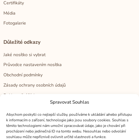
Certifikáty
Média
Fotogalerie
Důležité odkazy
Jaké nosítko si vybrat
Průvodce nastavením nosítka
Obchodní podmínky
Zásady ochrany osobních údajů
Reklamační řád
Spravovat Souhlas
Cookies
Abychom poskytli co nejlepší služby, používáme k ukládání a/nebo přístupu
k informacím o zařízení, technologie jako jsou soubory cookies. Souhlas s
Kontakt
těmito technologiemi nám umožní zpracovávat údaje, jako je chování při
procházení nebo jedinečná ID na tomto webu. Nesouhlas nebo odvolání
Kontakt
souhlasu může nepříznivě ovlivnit určité vlastnosti a funkce.