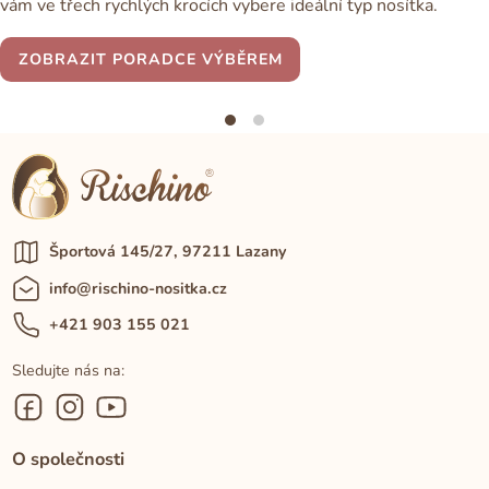
vám ve třech rychlých krocích vybere ideální typ nosítka.
ZOBRAZIT PORADCE VÝBĚREM
Športová 145/27, 97211 Lazany
info@rischino-nositka.cz
+421 903 155 021
Sledujte nás na:
O společnosti