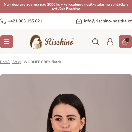
Nyní doprava zdarma nad 2000 kč + ke každému nosítku zdarma slintáčky a
pytlíček Rischino
+421 903 155 021
info@rischino-nositka.cz
0
Domů
/
Šátky
/
WILDLIFE GREY- šátek