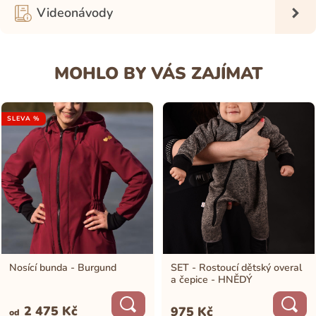
Videonávody
MOHLO BY VÁS ZAJÍMAT
SLEVA %
Nosící bunda - Burgund
SET - Rostoucí dětský overal
a čepice - HNĚDÝ
2 475
Kč
975
Kč
od