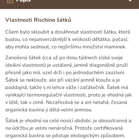
Vlastnosti Rischino šátků
Cílem bylo skloubit a dosáhnout vlastností šátku, které
budou, co nejuniverzálnější k velikosti děťátka, počasí,
aby mohla sednout, co nejširšímu množství maminek.
Zanošený šátek (cca už po dvou týdnech získá svoje
ideální vlastnosti) je ustálený, jemně diagonálně pruží
přesně jako má, uzel drží i po jednoduchém zauzlení.
Šátek se neklouže, ale při vázání jemně klouže a je
poddajná, takže s ní lehce váže i začátečník. Šatek má
vynikající termoregulační vlastnosti, proto je vhodná jak
v létě, tak v zimě. Nezařezává se a ani netahá, česaná
organická bavlna ji dělá velmi jemnou.
Šátek je vhodný na celé nosící období, je oboustranná a
na údržbu je velmi nenáročná. Protože certifikovaná
organická bavlna se pěstuje ekologickým způsobem,